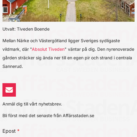
Utvalt: Tiveden Boende
Mellan Närke och Västergötland ligger Sveriges sydligaste
vildmark, där "
Absolut Tiveden
" väntar på dig. Den nyrenoverade
gården sträcker sig ända ner till en egen pir och strand i centrala
Sannerud.
Anmäl dig till vårt nyhetsbrev.
Bli först med det senaste från Affärsstaden.se
Epost
*