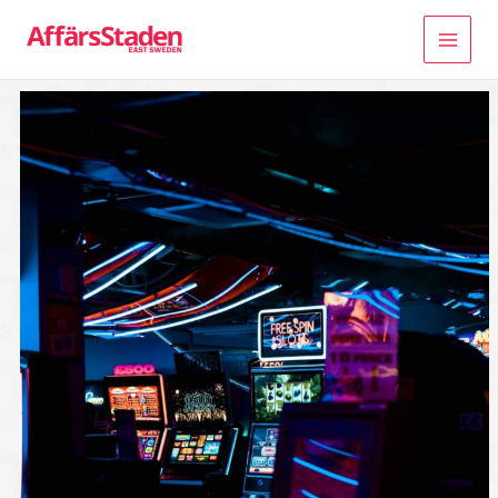
Hoppa
till
innehåll