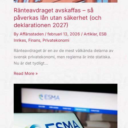
Ränteavdraget avskaffas – så
påverkas lån utan säkerhet (och
deklarationen 2027)
By
Affärsstaden
/
februari 13, 2026
/
Artiklar
,
ESB
Inrikes
,
Finans
,
Privatekonomi
Ränteavdraget är en av de mest välkända delarna av
svensk privatekonomi, men reglerna är inte statiska.
Nu är det tydligt…
Read More »