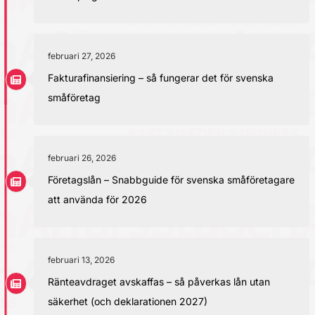
februari 27, 2026
Fakturafinansiering – så fungerar det för svenska
småföretag
februari 26, 2026
Företagslån – Snabbguide för svenska småföretagare
att använda för 2026
februari 13, 2026
Ränteavdraget avskaffas – så påverkas lån utan
säkerhet (och deklarationen 2027)