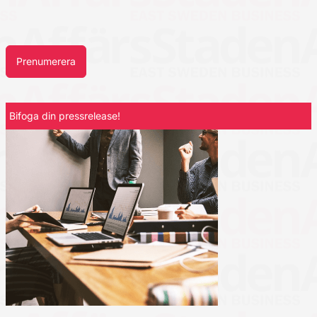
Prenumerera
Bifoga din pressrelease!