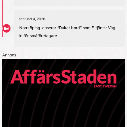
februari 4, 2026
Norrköping lanserar “Dukat bord” som E-tjänst: Väg
in för småföretagare
Annons