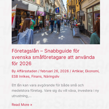
Företagslån – Snabbguide för
svenska småföretagare att använda
för 2026
By
Affärsstaden
/
februari 26, 2026
/
Artiklar
,
Ekonomi
,
ESB Inrikes
,
Finans
,
Näringsliv
Ett lån kan vara avgörande för både små och
medelstora företag. Vare sig du vill växa, investera i ny
utrustning,…
Read More »