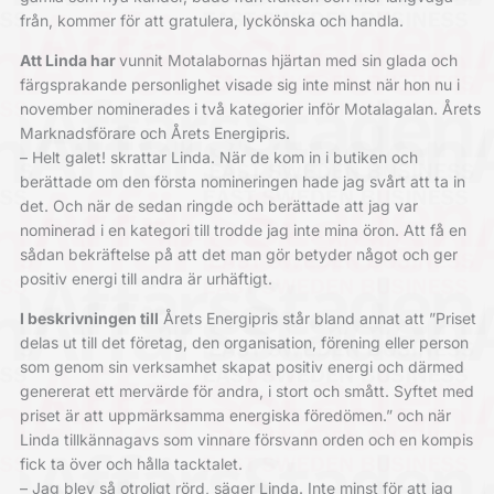
från, kommer för att gratulera, lyckönska och handla.
Att Linda har
vunnit Motalabornas hjärtan med sin glada och
färgsprakande personlighet visade sig inte minst när hon nu i
november nominerades i två kategorier inför Motalagalan. Årets
Marknadsförare och Årets Energipris.
– Helt galet! skrattar Linda. När de kom in i butiken och
berättade om den första nomineringen hade jag svårt att ta in
det. Och när de sedan ringde och berättade att jag var
nominerad i en kategori till trodde jag inte mina öron. Att få en
sådan bekräftelse på att det man gör betyder något och ger
positiv energi till andra är urhäftigt.
I beskrivningen till
Årets Energipris står bland annat att ”Priset
delas ut till det företag, den organisation, förening eller person
som genom sin verksamhet skapat positiv energi och därmed
genererat ett mervärde för andra, i stort och smått. Syftet med
priset är att uppmärksamma energiska föredömen.” och när
Linda tillkännagavs som vinnare försvann orden och en kompis
fick ta över och hålla tacktalet.
– Jag blev så otroligt rörd, säger Linda. Inte minst för att jag