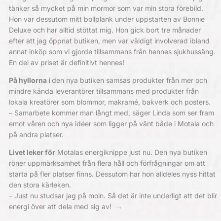
tänker så mycket på min mormor som var min stora förebild.
Hon var dessutom mitt bollplank under uppstarten av Bonnie
Deluxe och har alltid stöttat mig. Hon gick bort tre månader
efter att jag öppnat butiken, men var väldigt involverad ibland
annat inköp som vi gjorde tillsammans från hennes sjukhussäng.
En del av priset är definitivt hennes!
På hyllorna i
den nya butiken samsas produkter från mer och
mindre kända leverantörer tillsammans med produkter från
lokala kreatörer som blommor, makramé, bakverk och posters.
– Samarbete kommer man långt med, säger Linda som ser fram
emot våren och nya idéer som ligger på vänt både i Motala och
på andra platser.
Livet leker för
Motalas energiknippe just nu. Den nya butiken
röner uppmärksamhet från flera håll och förfrågningar om att
starta på fler platser finns. Dessutom har hon alldeles nyss hittat
den stora kärleken.
– Just nu studsar jag på moln. Så det är inte underligt att det blir
energi över att dela med sig av!
→