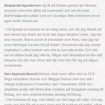
Skapandet ägnade hon
sig åt på fritiden genom att tillverka
smycken som hon sålde på marknader och via ett antal
återförsäljande butiker runt om i Sverige. Men drömmen om en
egen butik fanns kvar.
– Så tipsade en kompis om en ledig lokal, och när jag tittade på
den kände jag direkt att nu är det dags! skrattar Linda. Jag har
rest mycket. Bland annat till storstäder som Paris, men jag har
även tillbringat mycket tid på Söder i Stockholm där jag samlat
inspiration i unika butiker som inte är som alla andra. Och det
var en sådan butik jag ville ha. Något som Motalaborna inte sett
tidigare och där man hittar det där man inte får tag på någon
annanstans.
Hon öppnade Bonnie
Deluxe, med namn efter den nu 12,5-
åriga mopstiken Bonnie och tillägget Deluxe som hon sett i
många butiksnamn i Frankrike, den 1 december 2018 och
arbetade under det första året i butiken på Skolgatan onsdag till
lördag, och som undersköterska söndag till tisdag.
– Det funkade ett tag, men tillslut var det dags att välja. Och jag
sade upp mig för att kunna ägna mig åt butiken på heltid, vilket