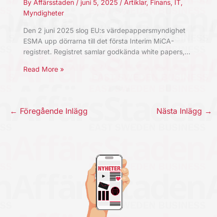
By
Affärsstaden
/
juni 5, 2025
/
Artiklar
,
Finans
,
IT
,
Myndigheter
Den 2 juni 2025 slog EU:s värdepappersmyndighet
ESMA upp dörrarna till det första Interim MiCA-
registret. Registret samlar godkända white papers,…
Read More »
←
Föregående Inlägg
Nästa Inlägg
→