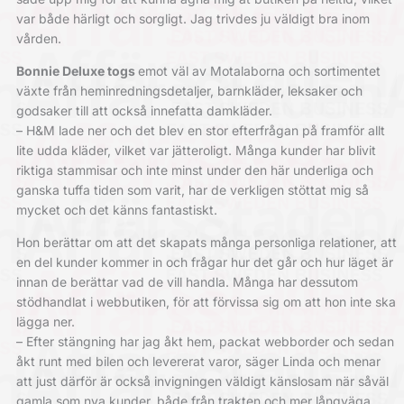
var både härligt och sorgligt. Jag trivdes ju väldigt bra inom
vården.
Bonnie Deluxe togs
emot väl av Motalaborna och sortimentet
växte från heminredningsdetaljer, barnkläder, leksaker och
godsaker till att också innefatta damkläder.
– H&M lade ner och det blev en stor efterfrågan på framför allt
lite udda kläder, vilket var jätteroligt. Många kunder har blivit
riktiga stammisar och inte minst under den här underliga och
ganska tuffa tiden som varit, har de verkligen stöttat mig så
mycket och det känns fantastiskt.
Hon berättar om att det skapats många personliga relationer, att
en del kunder kommer in och frågar hur det går och hur läget är
innan de berättar vad de vill handla. Många har dessutom
stödhandlat i webbutiken, för att förvissa sig om att hon inte ska
lägga ner.
– Efter stängning har jag åkt hem, packat webborder och sedan
åkt runt med bilen och levererat varor, säger Linda och menar
att just därför är också invigningen väldigt känslosam när såväl
gamla som nya kunder, både från trakten och mer långväga