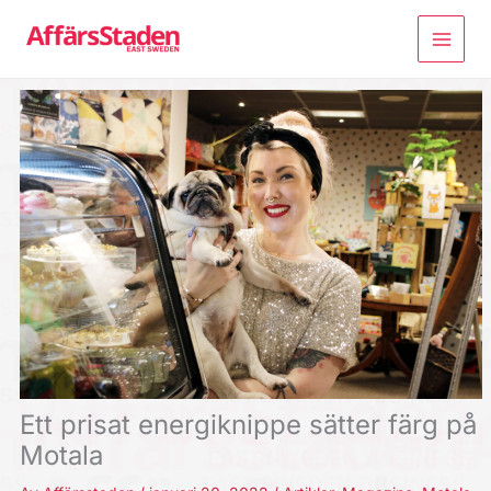
Hoppa
till
innehåll
Ett prisat energiknippe sätter färg på
Motala