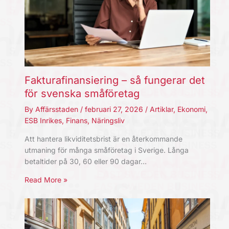
Fakturafinansiering – så fungerar det
för svenska småföretag
By
Affärsstaden
/
februari 27, 2026
/
Artiklar
,
Ekonomi
,
ESB Inrikes
,
Finans
,
Näringsliv
Att hantera likviditetsbrist är en återkommande
utmaning för många småföretag i Sverige. Långa
betaltider på 30, 60 eller 90 dagar…
Read More »