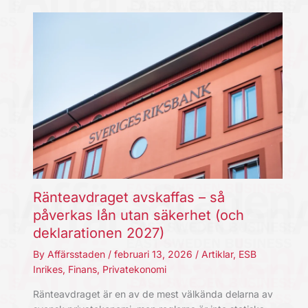
Ränteavdraget avskaffas – så
påverkas lån utan säkerhet (och
deklarationen 2027)
By
Affärsstaden
/
februari 13, 2026
/
Artiklar
,
ESB
Inrikes
,
Finans
,
Privatekonomi
Ränteavdraget är en av de mest välkända delarna av