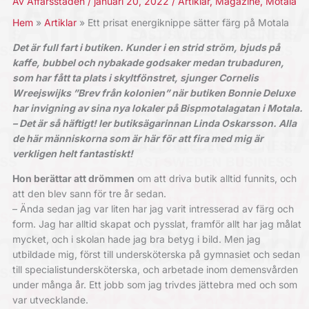
Av
Affärsstaden
/
januari 20, 2022
/
Artiklar
,
Magazine
,
Motala
Hem
Artiklar
Ett prisat energiknippe sätter färg på Motala
Det är full fart i butiken. Kunder i en strid ström, bjuds på
kaffe, bubbel och nybakade godsaker medan trubaduren,
som har fått ta plats i skyltfönstret, sjunger Cornelis
Wreejswijks ”Brev från kolonien” när butiken Bonnie Deluxe
har invigning av sina nya lokaler på Bispmotalagatan i Motala.
– Det är så häftigt! ler butiksägarinnan Linda Oskarsson. Alla
de här människorna som är här för att fira med mig är
verkligen helt fantastiskt!
Hon berättar att drömmen
om att driva butik alltid funnits, och
att den blev sann för tre år sedan.
– Ända sedan jag var liten har jag varit intresserad av färg och
form. Jag har alltid skapat och pysslat, framför allt har jag målat
mycket, och i skolan hade jag bra betyg i bild. Men jag
utbildade mig, först till undersköterska på gymnasiet och sedan
till specialistundersköterska, och arbetade inom demensvården
under många år. Ett jobb som jag trivdes jättebra med och som
var utvecklande.