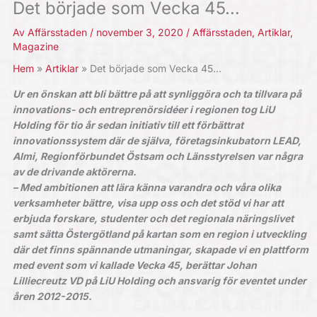
Det började som Vecka 45…
Av
Affärsstaden
/
november 3, 2020
/
Affärsstaden
,
Artiklar
,
Magazine
Hem
Artiklar
Det började som Vecka 45…
Ur en önskan att bli bättre på att synliggöra och ta tillvara på
innovations- och entreprenörsidéer i regionen tog LiU
Holding för tio år sedan initiativ till ett förbättrat
innovationssystem där de själva, företagsinkubatorn LEAD,
Almi, Regionförbundet Östsam och Länsstyrelsen var några
av de drivande aktörerna.
– Med ambitionen att lära känna varandra och våra olika
verksamheter bättre, visa upp oss och det stöd vi har att
erbjuda forskare, studenter och det regionala näringslivet
samt sätta Östergötland på kartan som en region i utveckling
där det finns spännande utmaningar, skapade vi en plattform
med event som vi kallade Vecka 45, berättar Johan
Lilliecreutz VD på LiU Holding och ansvarig för eventet under
åren 2012-2015.