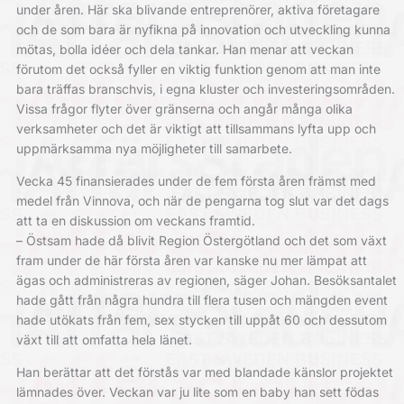
under åren. Här ska blivande entreprenörer, aktiva företagare
och de som bara är nyfikna på innovation och utveckling kunna
mötas, bolla idéer och dela tankar. Han menar att veckan
förutom det också fyller en viktig funktion genom att man inte
bara träffas branschvis, i egna kluster och investeringsområden.
Vissa frågor flyter över gränserna och angår många olika
verksamheter och det är viktigt att tillsammans lyfta upp och
uppmärksamma nya möjligheter till samarbete.
Vecka 45 finansierades under de fem första åren främst med
medel från Vinnova, och när de pengarna tog slut var det dags
att ta en diskussion om veckans framtid.
– Östsam hade då blivit Region Östergötland och det som växt
fram under de här första åren var kanske nu mer lämpat att
ägas och administreras av regionen, säger Johan. Besöksantalet
hade gått från några hundra till flera tusen och mängden event
hade utökats från fem, sex stycken till uppåt 60 och dessutom
växt till att omfatta hela länet.
Han berättar att det förstås var med blandade känslor projektet
lämnades över. Veckan var ju lite som en baby han sett födas