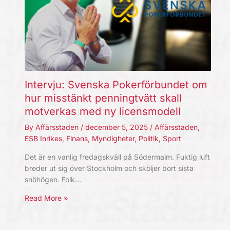
Intervju: Svenska Pokerförbundet om
hur misstänkt penningtvätt skall
motverkas med ny licensmodell
By
Affärsstaden
/
december 5, 2025
/
Affärsstaden
,
ESB Inrikes
,
Finans
,
Myndigheter
,
Politik
,
Sport
Det är en vanlig fredagskväll på Södermalm. Fuktig luft
breder ut sig över Stockholm och sköljer bort sista
snöhögen. Folk…
Read More »