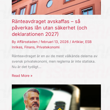
Ränteavdraget avskaffas – så
påverkas lån utan säkerhet (och
deklarationen 2027)
By
Affärsstaden
/
februari 13, 2026
/
Artiklar
,
ESB
Inrikes
,
Finans
,
Privatekonomi
Ränteavdraget är en av de mest välkända delarna av
svensk privatekonomi, men reglerna är inte statiska.
Nu är det tydligt…
Read More »