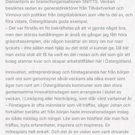
Diamantpris av branschorganisationen SNITTS. Veckan
besöktes sedan av generaldirektörer från Tillväxtverket och
Vinnova och politiker från östgötabänken som ville ta del av, och
föra vidare, Östergötlands goda exempel.
– Det var förstås en fin bekräftelse på att vi gjorde något bra,
men den största behållningen är ändå de gånger jag fått höra
gräsrotsexemplen, där någon berättar sin story om hur man
lyckats – inte sällan med hjälp av det stöd vi kunnat ge. Då blir
man extra stolt att få ha varit en del i resan och det som gör att
bolag stannar kvar och skapar arbetstillfällen här i Östergötland.
Innovation, entreprenörskap och företagaranda har från början
varit ord som genomsyrat såväl veckans alla olika event som
äger rum runt om i Östergötlands kommuner som den stora
gemensamma innovationsdagen som arrangeras i slutet av
veckan, i Linköping eller Norrköping, som står värd vartannat år.
– Företagare är ofta människor som vill träffas, säger Johan och
fortsätter berätta att från början hade innovationsdagen inslag
av både middag och mingel. Lite som en höstfest där man fick
träffas, byta erfarenheter, inspirera och inspireras. En
mötesplats helt enkelt. Och det är en vision som varit drivande