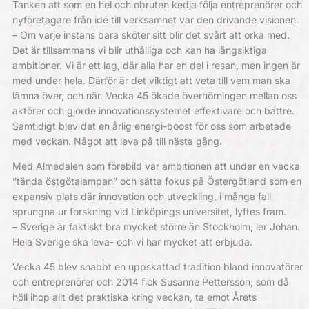
Tanken att som en hel och obruten kedja följa entreprenörer och
nyföretagare från idé till verksamhet var den drivande visionen.
– Om varje instans bara sköter sitt blir det svårt att orka med.
Det är tillsammans vi blir uthålliga och kan ha långsiktiga
ambitioner. Vi är ett lag, där alla har en del i resan, men ingen är
med under hela. Därför är det viktigt att veta till vem man ska
lämna över, och när. Vecka 45 ökade överhörningen mellan oss
aktörer och gjorde innovationssystemet effektivare och bättre.
Samtidigt blev det en årlig energi-boost för oss som arbetade
med veckan. Något att leva på till nästa gång.
Med Almedalen som förebild var ambitionen att under en vecka
”tända östgötalampan” och sätta fokus på Östergötland som en
expansiv plats där innovation och utveckling, i många fall
sprungna ur forskning vid Linköpings universitet, lyftes fram.
– Sverige är faktiskt bra mycket större än Stockholm, ler Johan.
Hela Sverige ska leva- och vi har mycket att erbjuda.
Vecka 45 blev snabbt en uppskattad tradition bland innovatörer
och entreprenörer och 2014 fick Susanne Pettersson, som då
höll ihop allt det praktiska kring veckan, ta emot Årets