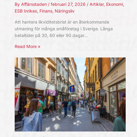
By
Affärsstaden
/
februari 27, 2026
/
Artiklar
,
Ekonomi
,
ESB Inrikes
,
Finans
,
Näringsliv
Att hantera likviditetsbrist är en återkommande
utmaning för många småföretag i Sverige. Långa
betaltider på 30, 60 eller 90 dagar…
Read More »