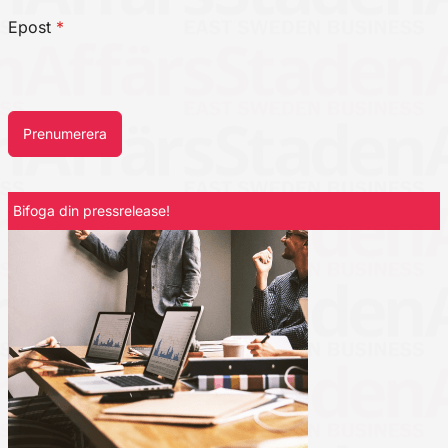
Epost
*
Prenumerera
Bifoga din pressrelease!