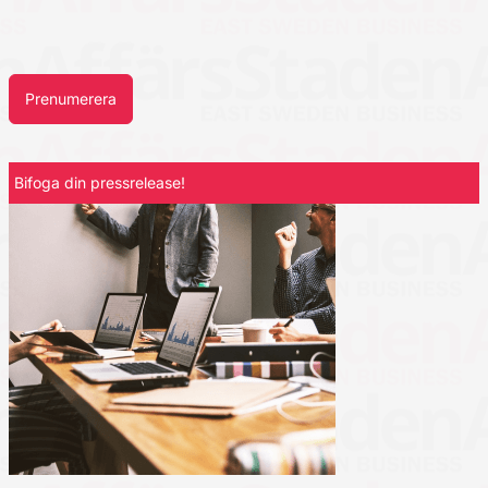
Prenumerera
Bifoga din pressrelease!