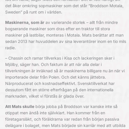
det åker omkring sopmaskiner som det står ”Broddson Motala,
Sweden” på runt om i världen.
Maskinerna, som är
av varierande storlek – allt från mindre
bogserande maskiner som dras efter en traktor till stora
maskiner på lastbilar, monteras i Motala. Mats berättar att man
sedan 2013 har huvuddelen av sina leverantörer inom en tio mils
radie.
– Chassin och ramar tillverkas i Kisa och lackeringen sker i
Mjölby, säger han. Och faktum är att när alla delar i
tillverkningen är inräknad så är maskinerna billigare nu än när vi
importerade delar från Polen. Och det känns jättebra.
Närproducerat och kostnadseffektivt. Svensktillverkat har
dessutom fått en större efterfrågan på den internationella
marknaden, vilket vi förstås är glada över.
Att Mats skulle
börja jobba på Broddson var kanske inte så
otippat men ändå inte självklart. Han kommer från en
företagarsläkt, och föräldrarna var redan från början passiva
delägare i bolaget, men Mats började sin karriär med att utbilda