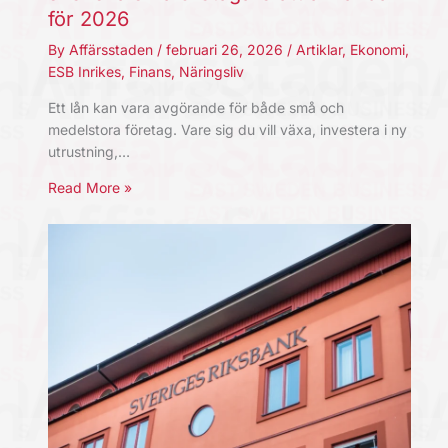
för 2026
By
Affärsstaden
/
februari 26, 2026
/
Artiklar
,
Ekonomi
,
ESB Inrikes
,
Finans
,
Näringsliv
Ett lån kan vara avgörande för både små och
medelstora företag. Vare sig du vill växa, investera i ny
utrustning,…
Read More »