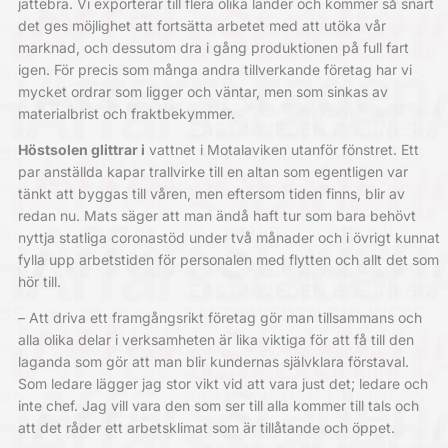
jättebra. Vi exporterar till flera olika länder och kommer så snart
det ges möjlighet att fortsätta arbetet med att utöka vår
marknad, och dessutom dra i gång produktionen på full fart
igen. För precis som många andra tillverkande företag har vi
mycket ordrar som ligger och väntar, men som sinkas av
materialbrist och fraktbekymmer.
Höstsolen glittrar i
vattnet i Motalaviken utanför fönstret. Ett
par anställda kapar trallvirke till en altan som egentligen var
tänkt att byggas till våren, men eftersom tiden finns, blir av
redan nu. Mats säger att man ändå haft tur som bara behövt
nyttja statliga coronastöd under två månader och i övrigt kunnat
fylla upp arbetstiden för personalen med flytten och allt det som
hör till.
– Att driva ett framgångsrikt företag gör man tillsammans och
alla olika delar i verksamheten är lika viktiga för att få till den
laganda som gör att man blir kundernas självklara förstaval.
Som ledare lägger jag stor vikt vid att vara just det; ledare och
inte chef. Jag vill vara den som ser till alla kommer till tals och
att det råder ett arbetsklimat som är tillåtande och öppet.