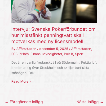
Intervju: Svenska Pokerförbundet om
hur misstänkt penningtvätt skall
motverkas med ny licensmodell
By
Affärsstaden
/
december 5, 2025
/
Affärsstaden
,
ESB Inrikes
,
Finans
,
Myndigheter
,
Politik
,
Sport
Det är en vanlig fredagskväll på Södermalm. Fuktig luft
breder ut sig över Stockholm och sköljer bort sista
snöhögen. Folk…
Read More »
←
Föregående Inlägg
Nästa Inlägg
→