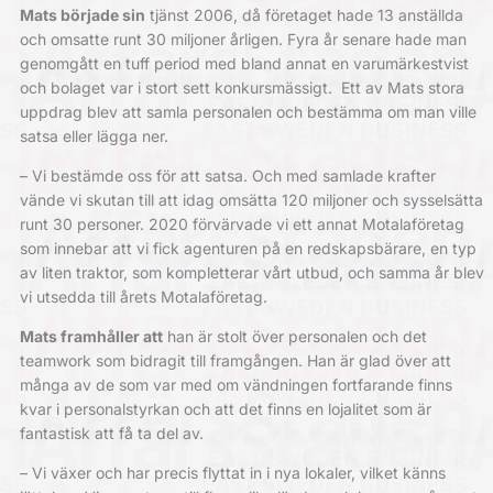
Mats började sin
tjänst 2006, då företaget hade 13 anställda
och omsatte runt 30 miljoner årligen. Fyra år senare hade man
genomgått en tuff period med bland annat en varumärkestvist
och bolaget var i stort sett konkursmässigt.
Ett av Mats stora
uppdrag blev att samla personalen och bestämma om man ville
satsa eller lägga ner.
– Vi bestämde oss för att satsa. Och med samlade krafter
vände vi skutan till att idag omsätta 120 miljoner och sysselsätta
runt 30 personer. 2020 förvärvade vi ett annat Motalaföretag
som innebar att vi fick agenturen på en redskapsbärare, en typ
av liten traktor, som kompletterar vårt utbud, och samma år blev
vi utsedda till årets Motalaföretag.
Mats framhåller att
han är stolt över personalen och det
teamwork som bidragit
till framgången. Han är glad över att
många av de som var med om vändningen fortfarande finns
kvar i personalstyrkan och att det finns en lojalitet som är
fantastisk att få ta del av.
– Vi växer och har precis flyttat in i nya lokaler, vilket känns