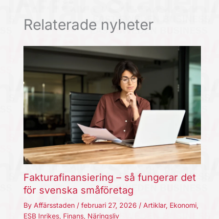
Relaterade nyheter
Fakturafinansiering – så fungerar det
för svenska småföretag
By
Affärsstaden
/
februari 27, 2026
/
Artiklar
,
Ekonomi
,
ESB Inrikes
,
Finans
,
Näringsliv