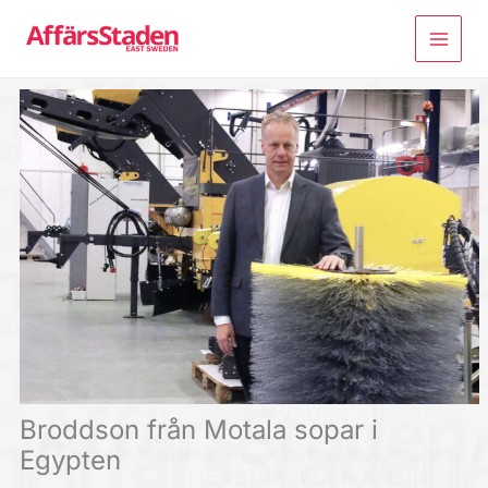
Hoppa
till
innehåll
Broddson från Motala sopar i
Egypten