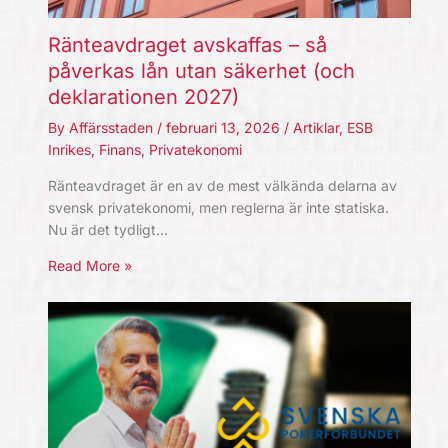
Ränteavdraget avskaffas – så
påverkas lån utan säkerhet (och
deklarationen 2027)
By
Affärsstaden
/
februari 13, 2026
/
Artiklar
,
ESB
Inrikes
,
Finans
,
Privatekonomi
Ränteavdraget är en av de mest välkända delarna av
svensk privatekonomi, men reglerna är inte statiska.
Nu är det tydligt…
Read More »