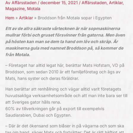
Av
Affärsstaden
/
december 15, 2021
/
Affärsstaden
,
Artiklar
,
Magazine
,
Motala
Hem
Artiklar
Broddson från Motala sopar i Egypten
Ett av de allra säkraste vårtecknen är när
sopmaskinerna
mullrar förbi och gruset försvinner från gatorna. Men även
på hösten kan man se dem ta hand om löv och skräp. Är
maskinerna gula med namnet Broddson på, så kommer de
från Motala.
– Företaget har alltid legat här, berättar Mats Hofstam, VD på
Broddson, som sedan 2010 är ett familjeföretag och ägs av
Mats, hans syster och deras föräldrar.
Han berättar att renhållning och vägar alltid varit företagets
huvudsakliga verksamhetsområde och att man inte bara ser till
att Sveriges gator hålls rena.
60% av tillverkningen går på export till exempelvis
Saudiarabien, Dubai och Egypten.
– Där är det ökensand som blåser in på vägarna och som ska
tas om hand, säger Mats och fortsätter: Det är rätt häftigt att