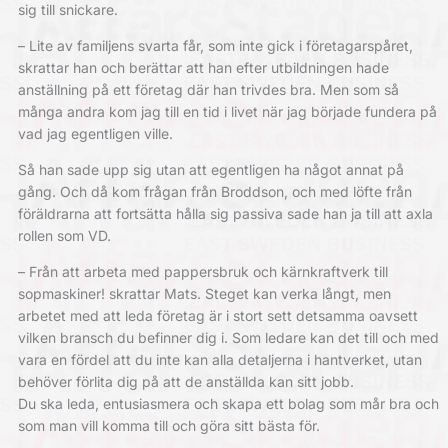
sig till snickare.
– Lite av familjens svarta får, som inte gick i företagarspåret,
skrattar han och berättar att han efter utbildningen hade
anställning på ett företag där han trivdes bra. Men som så
många andra kom jag till en tid i livet när jag började fundera på
vad jag egentligen ville.
Så han sade upp sig utan att egentligen ha något annat på
gång. Och då kom frågan från Broddson, och med löfte från
föräldrarna att fortsätta hålla sig passiva sade han ja till att axla
rollen som VD.
– Från att arbeta med pappersbruk och kärnkraftverk till
sopmaskiner! skrattar Mats. Steget kan verka långt, men
arbetet med att leda företag är i stort sett detsamma oavsett
vilken bransch du befinner dig i. Som ledare kan det till och med
vara en fördel att du inte kan alla detaljerna i hantverket, utan
behöver förlita dig på att de anställda kan sitt jobb.
Du ska leda, entusiasmera och skapa ett bolag som mår bra och
som man vill komma till och göra sitt bästa för.