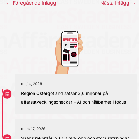
←
Föregående Inlägg
Nästa Inlägg
→
maj 4, 2026
Region Östergötland satsar 3,6 miljoner på
affärsutvecklingscheckar – AI och hållbarhet i fokus
mars 17, 2026
Saabs rekordår: 2 000 nya jobb och stora satsningar