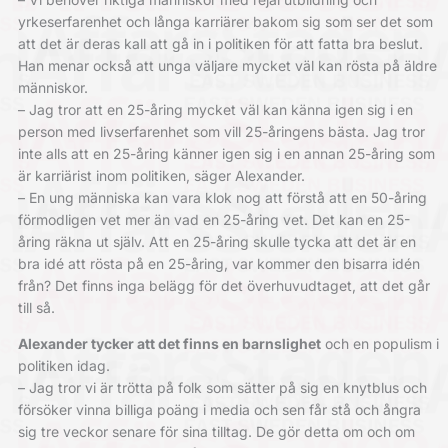
yrkeserfarenhet och långa karriärer bakom sig som ser det som
att det är deras kall att gå in i politiken för att fatta bra beslut.
Han menar också att unga väljare mycket väl kan rösta på äldre
människor.
– Jag tror att en 25-åring mycket väl kan känna igen sig i en
person med livserfarenhet som vill 25-åringens bästa. Jag tror
inte alls att en 25-åring känner igen sig i en annan 25-åring som
är karriärist inom politiken, säger Alexander.
– En ung människa kan vara klok nog att förstå att en 50-åring
förmodligen vet mer än vad en 25-åring vet. Det kan en 25-
åring räkna ut själv. Att en 25-åring skulle tycka att det är en
bra idé att rösta på en 25-åring, var kommer den bisarra idén
från? Det finns inga belägg för det överhuvudtaget, att det går
till så.
Alexander tycker att det finns en barnslighet
och en populism i
politiken idag.
– Jag tror vi är trötta på folk som sätter på sig en knytblus och
försöker vinna billiga poäng i media och sen får stå och ångra
sig tre veckor senare för sina tilltag. De gör detta om och om