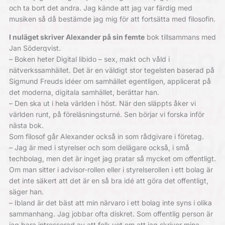
och ta bort det andra. Jag kände att jag var färdig med
musiken så då bestämde jag mig för att fortsätta med filosofin.
I nuläget skriver Alexander på sin femte
bok tillsammans med
Jan Söderqvist.
– Boken heter Digital libido – sex, makt och våld i
nätverkssamhället. Det är en väldigt stor tegelsten baserad på
Sigmund Freuds idéer om samhället egentligen, applicerat på
det moderna, digitala samhället, berättar han.
– Den ska ut i hela världen i höst. När den släppts åker vi
världen runt, på föreläsningsturné. Sen börjar vi forska inför
nästa bok.
Som filosof går Alexander också in som rådgivare i företag.
– Jag är med i styrelser och som delägare också, i små
techbolag, men det är inget jag pratar så mycket om offentligt.
Om man sitter i advisor-rollen eller i styrelserollen i ett bolag är
det inte säkert att det är en så bra idé att göra det offentligt,
säger han.
– Ibland är det bäst att min närvaro i ett bolag inte syns i olika
sammanhang. Jag jobbar ofta diskret. Som offentlig person är
jag bara intresserad av att folk vet om att jag skriver mina