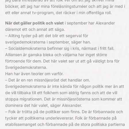
böcker, att jag har mina föreläsningsturnéer och att jag är med i
ett eller annat tv-program, det räcker i min offentliga roll.
När det gäller politik och valet
i september har Alexander
däremot ett och annat att säga.
– Allting tyder på att det blir ett segerval för
sverigedemokraterna i september, säger han.
– Socialdemokraterna befinner sig i kris, närmast i fritt fall.
Alliansen är ganska bleka och väljarna har inget större
förtroende för dem. Det här valet ser ut att gå väldigt bra för
Sverigedemokraterna.
Han har även teorier om varför.
– Det är en ren missnöjesröst det handlar om.
Sverigedemokraterna är inte kända för någon politik mer än att
de vill tillbaka till ett folkhem som aldrig fanns och att de vill
stoppa migrationen. Det är missnöjesrösterna som kommer att
dominera det här valet, säger Alexander.
– Folk är trötta på de politiker som finns. De är förbannade och
tycker att politikerna underlevererar. Folk är förbannade på
etablissemanget och förbannade på de stora politiska partierna