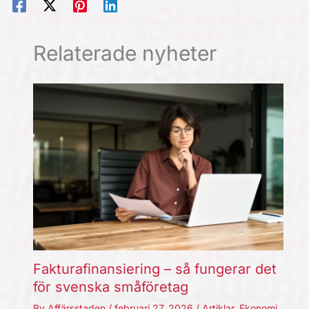
Relaterade nyheter
Fakturafinansiering – så fungerar det
för svenska småföretag
By
Affärsstaden
/
februari 27, 2026
/
Artiklar
,
Ekonomi
,