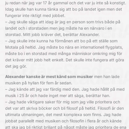
ju redan när jag var 17 år gammal och det var ju inte så konstigt.
Idag skulle han kunna tänka sig att bo på landet igen men det
fungerar inte riktigt med jobbet.
– Jag skulle säga att idag är jag en person som trivs både på
landet och i storstaden men jag måste ha en närvaro i en
storstad. Mitt jobb kräver det, berättar Alexander.
– Jag skulle inte kunna ha förmånen att bo på ett ställe som
Motala på heltid. Jag måste bo nära en internationell flygplats,
måste bo i en storstad med många människor omkring mig för
det kräver mitt jobb helt enkelt. Det skulle inte fungera att göra
det jag gör.
Alexander kanske är mest känd som musiker
men han lade
musiken på hyllan för fem år sedan.
– Jag kände att jag var färdig med den. Jag hade hållit på med
musik i 25 år och hade inget mer att säga, berättar han.
– Jag hade viktigare saker för mig som jag ville prioritera och
det var att skriva böcker och bli filosof på heltid. Filosofi är den
ultimata utmaningen, det mest komplexa som finns. Jag hade
jobbat parallellt med musiken och filosofin i flera år och kände
att ska jag bli riktigt briljant på något måste jag prioritera de ena