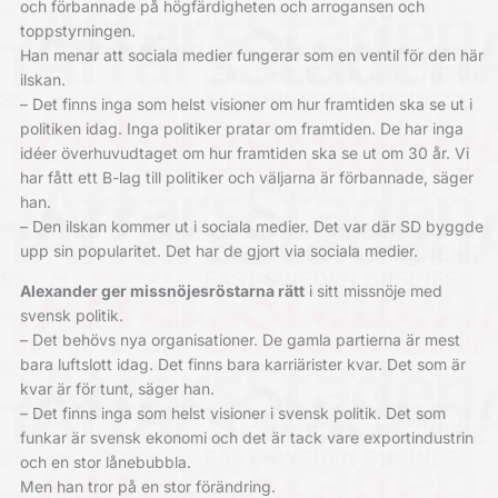
och förbannade på högfärdigheten och arrogansen och
toppstyrningen.
Han menar att sociala medier fungerar som en ventil för den här
ilskan.
– Det finns inga som helst visioner om hur framtiden ska se ut i
politiken idag. Inga politiker pratar om framtiden. De har inga
idéer överhuvudtaget om hur framtiden ska se ut om 30 år. Vi
har fått ett B-lag till politiker och väljarna är förbannade, säger
han.
– Den ilskan kommer ut i sociala medier. Det var där SD byggde
upp sin popularitet. Det har de gjort via sociala medier.
Alexander ger missnöjesröstarna rätt
i sitt missnöje med
svensk politik.
– Det behövs nya organisationer. De gamla partierna är mest
bara luftslott idag. Det finns bara karriärister kvar. Det som är
kvar är för tunt, säger han.
– Det finns inga som helst visioner i svensk politik. Det som
funkar är svensk ekonomi och det är tack vare exportindustrin
och en stor lånebubbla.
Men han tror på en stor förändring.