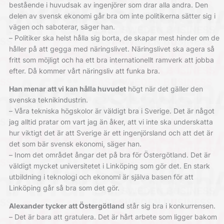
bestående i huvudsak av ingenjörer som drar alla andra. Den
delen av svensk ekonomi går bra om inte politikerna sätter sig i
vägen och saboterar, säger han.
– Politiker ska helst hålla sig borta, de skapar mest hinder om de
håller på att gegga med näringslivet. Näringslivet ska agera så
fritt som möjligt och ha ett bra internationellt ramverk att jobba
efter. Då kommer vårt näringsliv att funka bra.
Han menar att vi kan hålla huvudet
högt när det gäller den
svenska teknikindustrin.
– Våra tekniska högskolor är väldigt bra i Sverige. Det är något
jag alltid pratar om vart jag än åker, att vi inte ska underskatta
hur viktigt det är att Sverige är ett ingenjörsland och att det är
det som bär svensk ekonomi, säger han.
– Inom det området ångar det på bra för Östergötland. Det är
väldigt mycket universitetet i Linköping som gör det. En stark
utbildning i teknologi och ekonomi är själva basen för att
Linköping går så bra som det gör.
Alexander tycker att Östergötland
står sig bra i konkurrensen.
– Det är bara att gratulera. Det är hårt arbete som ligger bakom