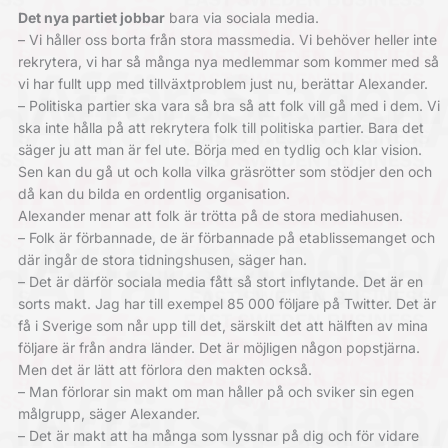
Det nya partiet jobbar
bara via sociala media.
– Vi håller oss borta från stora massmedia. Vi behöver heller inte
rekrytera, vi har så många nya medlemmar som kommer med så
vi har fullt upp med tillväxtproblem just nu, berättar Alexander.
– Politiska partier ska vara så bra så att folk vill gå med i dem. Vi
ska inte hålla på att rekrytera folk till politiska partier. Bara det
säger ju att man är fel ute. Börja med en tydlig och klar vision.
Sen kan du gå ut och kolla vilka gräsrötter som stödjer den och
då kan du bilda en ordentlig organisation.
Alexander menar att folk är trötta på de stora mediahusen.
– Folk är förbannade, de är förbannade på etablissemanget och
där ingår de stora tidningshusen, säger han.
– Det är därför sociala media fått så stort inflytande. Det är en
sorts makt. Jag har till exempel 85 000 följare på Twitter. Det är
få i Sverige som når upp till det, särskilt det att hälften av mina
följare är från andra länder. Det är möjligen någon popstjärna.
Men det är lätt att förlora den makten också.
– Man förlorar sin makt om man håller på och sviker sin egen
målgrupp, säger Alexander.
– Det är makt att ha många som lyssnar på dig och för vidare