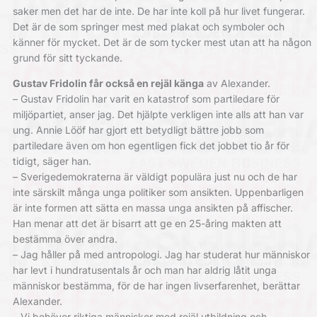
saker men det har de inte. De har inte koll på hur livet fungerar.
Det är de som springer mest med plakat och symboler och
känner för mycket. Det är de som tycker mest utan att ha någon
grund för sitt tyckande.
Gustav Fridolin får också en rejäl känga
av Alexander.
– Gustav Fridolin har varit en katastrof som partiledare för
miljöpartiet, anser jag. Det hjälpte verkligen inte alls att han var
ung. Annie Lööf har gjort ett betydligt bättre jobb som
partiledare även om hon egentligen fick det jobbet tio år för
tidigt, säger han.
– Sverigedemokraterna är väldigt populära just nu och de har
inte särskilt många unga politiker som ansikten. Uppenbarligen
är inte formen att sätta en massa unga ansikten på affischer.
Han menar att det är bisarrt att ge en 25-åring makten att
bestämma över andra.
– Jag håller på med antropologi. Jag har studerat hur människor
har levt i hundratusentals år och man har aldrig låtit unga
människor bestämma, för de har ingen livserfarenhet, berättar
Alexander.
– Vi behöver riktiga människor med rejäl utbildning och