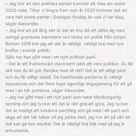
– Jag tror att den politiska kartan kommer att ritas om under
2020-talet. Tittar vi längre fram som år 2030 kommer det att
vara helt andra partier i Sveriges riksdag än vad vi har idag,
säger Alexander.
– Jag tror att på lång sikt är det en bra idé att sätta sig med
vettiga grundade människor och tänka om politik från början.
Bortom 2018 tror jag att det är väldigt, väldigt bra med nya
krafter i svensk politik.
Själv har han gått med i ett nytt politiskt parti.
– Det är ett fruktansvärt otacksamt jobb att vara politiker. Du får
skit vad du än gör. Kanske med all rätt? Det är ett slitigt jobb
och du får dåligt betalt. De traditionella partierna är väldigt
toppstyrda och det finns inget egentligt engagemang för att gå
med i de här partierna, säger Alexander.
– Jag har gått med i ett nytt parti som heter Medborgerlig
samling och jag tycker att det är rätt grej att göra. Jag tycker
det är modigt att bekänna partifärg och gå med i ett parti och
säga att det här folket vill jag jobba med, jag tror att på sikt att
det kan ge bra resultat. Det är väldigt bra folk med så jag är
entusiastisk.