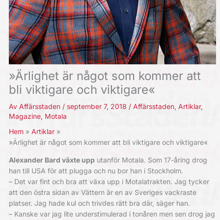
»Ärlighet är något som kommer att
bli viktigare och viktigare«
Av
Affärsstaden
/
september 7, 2018
/
Affärsstaden
,
Artiklar
,
Magazine
,
Motala
Hem
Artiklar
»Ärlighet är något som kommer att bli viktigare och viktigare«
Alexander Bard växte upp
utanför Motala. Som 17-åring drog
han till USA för att plugga och nu bor han i Stockholm.
– Det var fint och bra att växa upp i Motalatrakten. Jag tycker
att den östra sidan av Vättern är en av Sveriges vackraste
platser. Jag hade kul och trivdes rätt bra där, säger han.
– Kanske var jag lite understimulerad i tonåren men sen drog jag