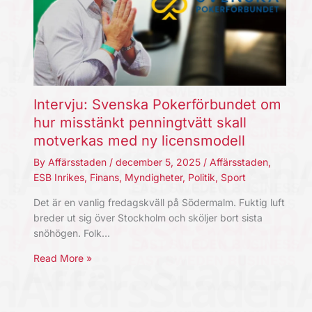
Intervju: Svenska Pokerförbundet om
hur misstänkt penningtvätt skall
motverkas med ny licensmodell
By
Affärsstaden
/
december 5, 2025
/
Affärsstaden
,
ESB Inrikes
,
Finans
,
Myndigheter
,
Politik
,
Sport
Det är en vanlig fredagskväll på Södermalm. Fuktig luft
breder ut sig över Stockholm och sköljer bort sista
snöhögen. Folk…
Read More »