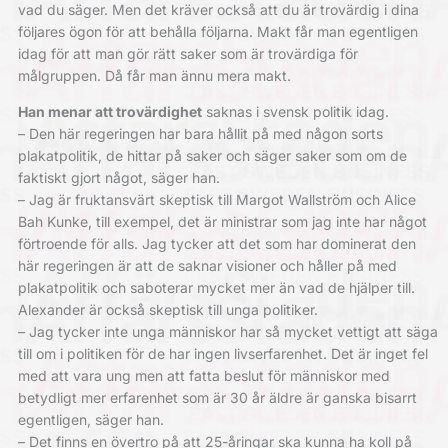
vad du säger. Men det kräver också att du är trovärdig i dina
följares ögon för att behålla följarna. Makt får man egentligen
idag för att man gör rätt saker som är trovärdiga för
målgruppen. Då får man ännu mera makt.
Han menar att trovärdighet
saknas i svensk politik idag.
– Den här regeringen har bara hållit på med någon sorts
plakatpolitik, de hittar på saker och säger saker som om de
faktiskt gjort något, säger han.
– Jag är fruktansvärt skeptisk till Margot Wallström och Alice
Bah Kunke, till exempel, det är ministrar som jag inte har något
förtroende för alls. Jag tycker att det som har dominerat den
här regeringen är att de saknar visioner och håller på med
plakatpolitik och saboterar mycket mer än vad de hjälper till.
Alexander är också skeptisk till unga politiker.
– Jag tycker inte unga människor har så mycket vettigt att säga
till om i politiken för de har ingen livserfarenhet. Det är inget fel
med att vara ung men att fatta beslut för människor med
betydligt mer erfarenhet som är 30 år äldre är ganska bisarrt
egentligen, säger han.
– Det finns en övertro på att 25-åringar ska kunna ha koll på