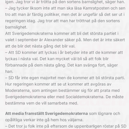
igen. Jag tror vi är trötta på den sortens barnslighet, säger han.
– Jag tycker liksom inte att man ska läsa Kamratposten och sen
tro att man är färdig politiker, men det är ungefär så det ser ut i
regeringen idag. Jag tror att man har tröttnat på den sortens
barnslighet.
Att Sverigedemokraterna kommer att bli det största partiet i
valet i september är Alexander säker på. Men det är inte säkert
att de blir det nästa gång det blir val.
– Att SD kommer att lyckas i år betyder inte att de kommer att
lyckas i nästa val. Det kan mycket väl bli så att folk blir
förbannade på dem nästa gång. Det kan svänga fort, säger
han.
– SD får inte egen majoritet men de kommer att bli största parti.
Hur regeringen kommer att se ut kommer att avgöras av
Moderaterna, som antingen bestämmer sig för att prata med
Sverigedemokraterna eller med Socialdemokraterna. De måste
bestämma vem de vill samarbeta med.
Att media framställt Sverigedemokraterna
som lögnare och
opålitliga verkar inte gå hem hos väljarna.
– Det tror ju folk inte på eftersom de uppenbarligen röstar på SD