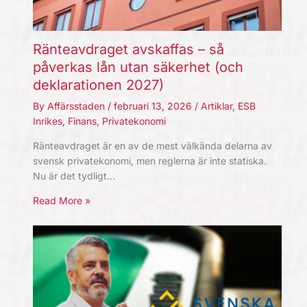
Ränteavdraget avskaffas – så
påverkas lån utan säkerhet (och
deklarationen 2027)
By
Affärsstaden
/
februari 13, 2026
/
Artiklar
,
ESB
Inrikes
,
Finans
,
Privatekonomi
Ränteavdraget är en av de mest välkända delarna av
svensk privatekonomi, men reglerna är inte statiska.
Nu är det tydligt…
Read More »