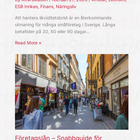
ESB Inrikes
,
Finans
,
Näringsliv
Att hantera likviditetsbrist är en återkommande
utmaning för många småföretag i Sverige. Långa
betaltider på 30, 60 eller 90 dagar…
Read More »
Företagslån – Snabbguide för