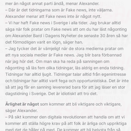
mer än något annat parti ändå, menar Alexander.
– Där är det tidningarna som är Fake news, inte väljarna.
Alexander menar att Fake news inte är något nytt.
– Vi har haft Fake news i Sverige i alla tider. Jag brukar alltid
säga när folk pratar om Fake news att om du har läst någonting
om Alexander Bard i Dagens Nyheter de senaste 30 åren så har
det förmodligen varit en lögn, säger han.
– Jag tycker det är vämjeligt när de stora medierna pratar om
att nya sociala medier är Fake news. Jag blir bara förbannad
när jag hör det. Om man ska ha reda på sanningen om
någonting så läs fem olika tidningar, läs aldrig en enda tidning.
Tidningar har alltid ljugit. Tidningar talar alltid från egenintresse
och tidningar har alltid varit fega och opportunistiska. Det är inte
så att jag får en sanning levererad bara för att jag läser en stor
dagstidning i Sverige. Det är idiotiskt att tro det.
Ärlighet är något
som kommer att bli viktigare och viktigare,
säger Alexander.
– På sikt kommer den digitala revolutionen att handla om att vi
kommer att ställa högre krav på att folk är ärliga och uppriktiga
med det de håller på med. De kommer att bli belysta från så