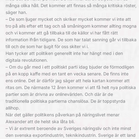
många olika håll. Det kommer att finnas så många kritiska röster,
säger han.
– De som ljuger mycket och skriker mycket kommer vi inte att
tro på alls efter ett tag och så småningom kommer allting mogna
och vi kommer att gå tillbaka till de källor vi har fått rätt
information ifrån tidigare. De som har talat sanning går vi tillbaka
till och de som har ljugit för oss skiter vi i.
Han tycker att politiken generellt inte har hängt med i den
digitala revolutionen.
– Om du går med i ett politiskt parti idag bjuder de förmodligen
på en kopp kaffe med en tant en vecka senare. De finns inte
ens online. Det är därför jag säger att hela kartan kommer att
ritas om. De närmaste 12 åren kommer vi att få helt nya politiska
partier som är drivna av onlinevärlden. Och där är de
traditionella politiska partierna chanslösa. De är toppstyrda
allihop.
När det gäller politikens påverkan på näringslivet menar
Alexander att de helst ska låta bli.
– Vi är extremt beroende av Sveriges näringsliv och inte minst
den svenska exportindustrin, teknikindustrin. Sverige är ett land