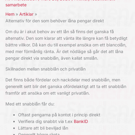
samarbete
Hem
Artiklar
Alternativ för den som behöver låna pengar direkt
Om du är i akut behov av ett lån så finns det ganska få
alternativ. Den som klarar att vänta lite längre kan få betydligt
bättre villkor. Då kan du till exempel ansöka om ett blancolån,
med mer förmånlig ränta. Är det nödläge så går det att
låna
pengar direkt
via snabblån, även kallat smslån.
Skillnaden mellan snabblån och privatlån
Det finns både fördelar och nackdelar med snabblån, men
generellt sett blir det ganska ofördelaktigt att ta ett snabblån
framför att ansöka om ett vanligt privatlån.
Med ett snabblån får du:
Oftast pengarna på kontot i princip direkt
Verifiera dig snabbt via t.ex
BankID
Lättare att bli beviljad lån
Generellt högre ränta