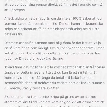
att du behöver låna pengar direkt, så finns det flera råd som tål
att upprepas.
Ansök aldrig om ett snabblån om du inte är 100% säker att du
kommer kunna återbetala det i tid. Du kan hamna i ekonomiska
knipa och riskerar att få en betalningsanmärkning om du inte
betalar i tid.
Eftersom snabblån kommer med hög ränta är det bra att välja
en så kort löptid som möjligt. Om du behöver pengar direkt men
vet att du kan betala tillbaka efter en kort period kan den här
typen av lån vara en godkänd lösning.
Ibland finns det möjlighet att få kostnadsfritt snabblån från vissa
långivare. Detta innebär alltså att du kan få ett räntefritt lån
inom en viss period. Så länge du betalar tillbaka inom den
kostnadsfria tiden så behöver du endast betala tillbaka summan
du lånade, utan ytterligare avgifter.
Skulle du hamna i ekonomisk knipa på grund av att du inte
återbetalat lånet i tid, kan det vara en god idé att ansöka om ett