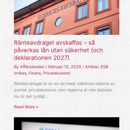
Ränteavdraget avskaffas – så
påverkas lån utan säkerhet (och
deklarationen 2027)
By
Affärsstaden
/
februari 13, 2026
/
Artiklar
,
ESB
Inrikes
,
Finans
,
Privatekonomi
Ränteavdraget är en av de mest välkända delarna av
svensk privatekonomi, men reglerna är inte statiska.
Nu är det tydligt…
Read More »