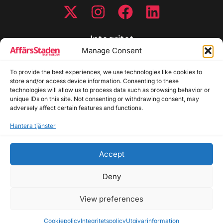
Integritet
Manage Consent
Integritetspolicy
To provide the best experiences, we use technologies like cookies to
Cookiepolicy
store and/or access device information. Consenting to these
Disclaimer
technologies will allow us to process data such as browsing behavior or
Redaktionell policy
unique IDs on this site. Not consenting or withdrawing consent, may
Utgivarinformation
adversely affect certain features and functions.
Hantera tjänster
Kontakta oss
Accept
Allmänna frågor: info@affarsstaden.se | Tipsa
redaktionen: tips@affarsstaden.se | Annonsera:
Deny
annons@affarsstaden.se
View preferences
© 2026 Affärsstaden.se | 2025 Alla rättigheter
reserverade
Cookiepolicy
Integritetspolicy
Utgivarinformation