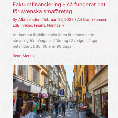
Fakturafinansiering – så fungerar det
för svenska småföretag
By
Affärsstaden
/
februari 27, 2026
/
Artiklar
,
Ekonomi
,
ESB Inrikes
,
Finans
,
Näringsliv
Att hantera likviditetsbrist är en återkommande
utmaning för många småföretag i Sverige. Långa
betaltider på 30, 60 eller 90 dagar…
Read More »