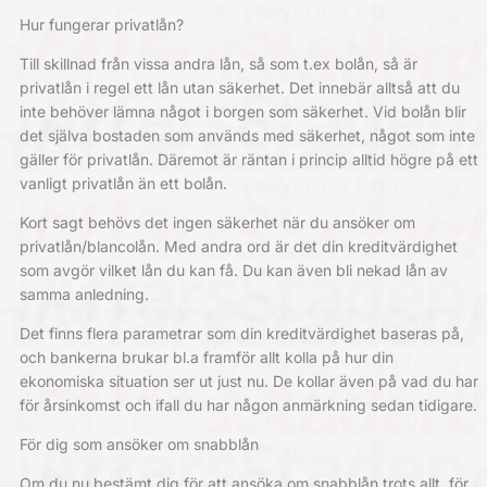
Hur fungerar privatlån?
Till skillnad från vissa andra lån, så som t.ex bolån, så är
privatlån i regel ett lån utan säkerhet. Det innebär alltså att du
inte behöver lämna något i borgen som säkerhet. Vid bolån blir
det själva bostaden som används med säkerhet, något som inte
gäller för privatlån. Däremot är räntan i princip alltid högre på ett
vanligt privatlån än ett bolån.
Kort sagt behövs det ingen säkerhet när du ansöker om
privatlån/blancolån. Med andra ord är det din kreditvärdighet
som avgör vilket lån du kan få. Du kan även bli nekad lån av
samma anledning.
Det finns flera parametrar som din kreditvärdighet baseras på,
och bankerna brukar bl.a framför allt kolla på hur din
ekonomiska situation ser ut just nu. De kollar även på vad du har
för årsinkomst och ifall du har någon anmärkning sedan tidigare.
För dig som ansöker om snabblån
Om du nu bestämt dig för att ansöka om snabblån trots allt, för