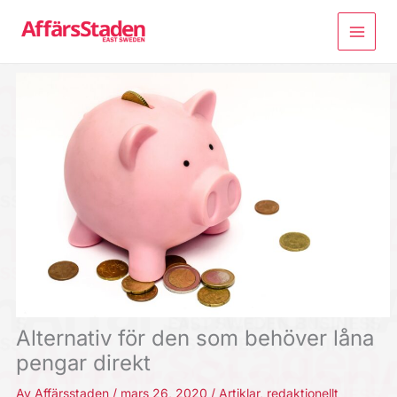
Hoppa
till
innehåll
Alternativ för den som behöver låna
pengar direkt
Av
Affärsstaden
/
mars 26, 2020
/
Artiklar
,
redaktionellt