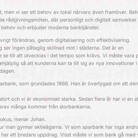
gt, men vi ser ett behov av lokal närvaro även framöver. Be
de rådgivningsmöten, där personligt och digitalt samverkar
s behov och erbjuder moderna banktjänster.
vrigt förändras, genom digitalisering och effektivisering.
 ser ingen påtaglig skillnad mot i städerna. Det är en
e till att utvecklas i det tempo som krävs. Vi måste vara 
behjälplig så att kunderna kan ta till sig av nya innovationer 
rdagen.
 Sparbank, som grundades 1866. Han är övertygad om att d
 stort och vi är ekonomiskt starka. Sedan flera år har vi en s
 varav många kommer från storbankerna.
 fokus, menar Johan.
hur man gynnar aktieägarna. Vi som sparbank har inga andr
i har ett bredare uppdrag. Visst måste vi som bank gå med v