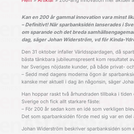
Hem
Artiklar
200-årig innovation mer aktuell 
Kan en 200 år gammal innovation vara minst lika
– Definitivt! När sparbanksidén lanserades i Sv
om sparande och det breda samhällsengagemang
dag, säger Johan Widerström, vd för Kinda-Ydr
Den 31 oktober infaller Världsspardagen, då spar
bästa tänkbara jubileumspresent kom resultatet 
har Sveriges nöjdaste kunder, på både privat- o
– Sedd med dagens moderna ögon är sparbanksidén ti
kanske mer aktuell i dag än någonsin, säger Joh
Han hoppar raskt två århundraden tillbaka i tiden
Sverige och fick allt starkare fäste:
– För 200 år sedan kom en idé som verkligen blev e
Det som sparbanksidén förde med sig var en del 
Johan Widerström beskriver sparbanksidén som en