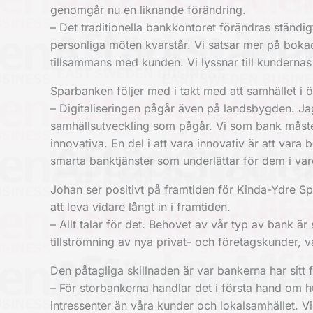
genomgår nu en liknande förändring.
– Det traditionella bankkontoret förändras ständi
personliga möten kvarstår. Vi satsar mer på boka
tillsammans med kunden. Vi lyssnar till kunderna
Sparbanken följer med i takt med att samhället i ö
– Digitaliseringen pågår även på landsbygden. Jag
samhällsutveckling som pågår. Vi som bank måste s
innovativa. En del i att vara innovativ är att vara 
smarta banktjänster som underlättar för dem i va
Johan ser positivt på framtiden för Kinda-Ydre
att leva vidare långt in i framtiden.
– Allt talar för det. Behovet av vår typ av bank är
tillströmning av nya privat- och företagskunder,
Den påtagliga skillnaden är var bankerna har sitt
– För storbankerna handlar det i första hand om 
intressenter än våra kunder och lokalsamhället. V