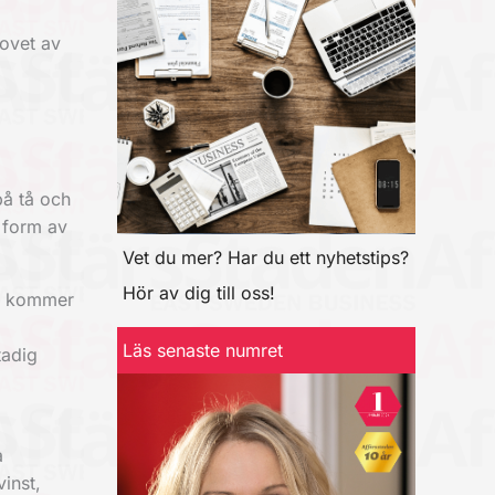
hovet av
på tå och
i form av
Vet du mer? Har du ett nyhetstips?
Hör av dig till oss!
en kommer
Läs senaste numret
tadig
a
inst,