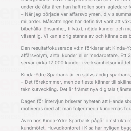
under de åtta åren han haft rollen som lagledare 
– När jag började var affärsvolymen, d v s summan
miljarder. Målsättningen har definitivt varit att vä
bibehålla lönsamhet, tillväxt, nöjda kunder och m
väsentlig. Vi kan aldrig stanna av och känna oss b
Den resultatfokuserade vd:n förklarar att Kinda-
affärsvolym, antal kunder eller medarbetare. Ett
servar cirka 17 000 kunder i verksamhetsområde
Kinda-Ydre Sparbank är en självständig sparbank
– Det förekommer, men de flesta känner till skilln
teknikutveckling. Det är främst nya digitala tjäns
Dagen för intervjun briserar nyheten att Handelsba
motiveras med att man följer med i kundernas förä
Även hos Kinda-Ydre Sparbank pågår omstrukturer
kundmötet. Huvudkontoret i Kisa har nyligen byg