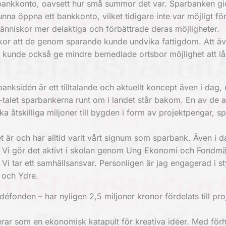
tt bankkonto, oavsett hur små summor det var. Sparbanken gi
nna öppna ett bankkonto, vilket tidigare inte var möjligt för
människor mer delaktiga och förbättrade deras möjligheter.
iskor att de genom sparande kunde undvika fattigdom. Att ä
 kunde också ge mindre bemedlade ortsbor möjlighet att l
nksidén är ett tilltalande och aktuellt koncept även i dag,
let sparbankerna runt om i landet står bakom. En av de a
ka åtskilliga miljoner till bygden i form av projektpengar, s
et är och har alltid varit vårt signum som sparbank. Även i 
de. Vi gör det aktivt i skolan genom Ung Ekonomi och Fondm
 Vi tar ett samhällsansvar. Personligen är jag engagerad i s
a och Ydre.
onden – har nyligen 2,5 miljoner kronor fördelats till pro
erar som en ekonomisk katapult för kreativa idéer. Med förh