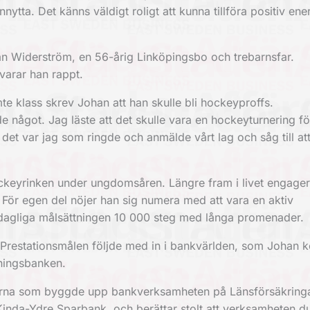
nnytta. Det känns väldigt roligt att kunna tillföra positiv ene
an Widerström, en 56-årig Linköpingsbo och trebarnsfar.
varar han rappt.
mte klass skrev Johan att han skulle bli hockeyproffs.
nde något. Jag läste att det skulle vara en hockeyturnering fö
et var jag som ringde och anmälde vårt lag och såg till at
ockeyrinken under ungdomsåren. Längre fram i livet engage
r egen del nöjer han sig numera med att vara en aktiv
n dagliga målsättningen 10 000 steg med långa promenader.
i. Prestationsmålen följde med in i bankvärlden, som Johan k
ningsbanken.
larna som byggde upp bankverksamheten på Länsförsäkringa
inda-Ydre Sparbank, och berättar stolt att verksamheten d