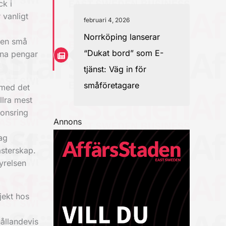
ck i
 vanligt
februari 4, 2026
Norrköping lanserar
ven små
“Dukat bord” som E-
åna pengar
tjänst: Väg in för
småföretagare
 med det
llra mest
ponsring
Annons
dag
ästerskap.
tyrelsen
jekt hos
ållandevis