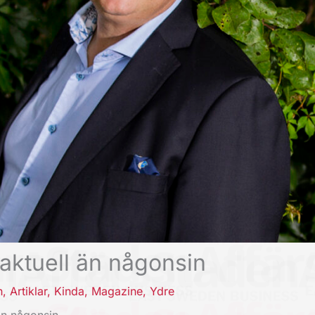
aktuell än någonsin
n
,
Artiklar
,
Kinda
,
Magazine
,
Ydre