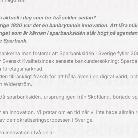
än någonsin
 aktuell i dag som för två sekler sedan?
erige 1820 var det en banbrytande innovation. Att lära mä
et som är kärnan i sparbanksidén står högt på agendan 
e Sparbank.
bankerna manifesterar att Sparbanksidén i Sverige fyller 20
av Svenskt Kvalitetsindex senaste bankundersökning: Sparb
ch företagsmarknad.
llräckligt fräsch för att hålla även i en digital värld, oc
an Widerström.
 då sparbanksidén, ursprungligen från Skottland, började spr
n innovation. Vi pratar om en tid när vi inte hade allmän rö
av demokratiseringsprocessen i Sverige.
 innovation i två delar: