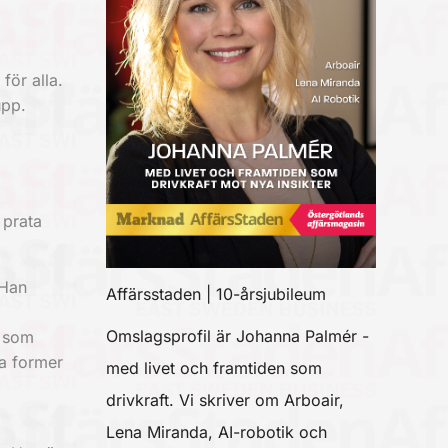
för alla.
upp.
 prata
 Han
Affärsstaden | 10-årsjubileum
Omslagsprofil är Johanna Palmér -
t som
a former
med livet och framtiden som
drivkraft. Vi skriver om Arboair,
Lena Miranda, AI-robotik och