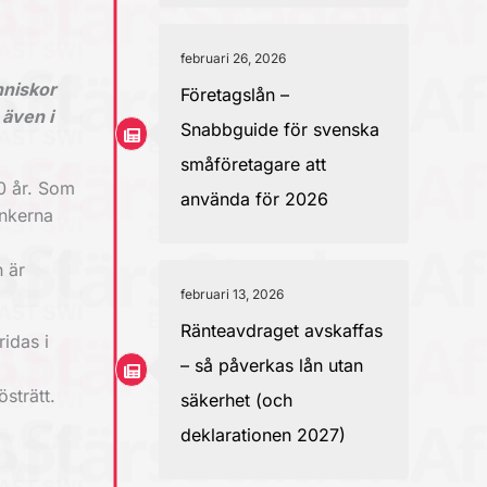
februari 26, 2026
nniskor
Företagslån –
även i
Snabbguide för svenska
småföretagare att
0 år. Som
använda för 2026
ankerna
h är
februari 13, 2026
Ränteavdraget avskaffas
idas i
– så påverkas lån utan
strätt.
säkerhet (och
deklarationen 2027)