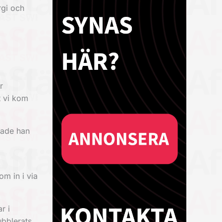
rgi och
r
t vi kom
rade han
om in i via
r i
ubblerats