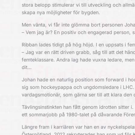
stora belopp stimulerar vi till utveckling och allmä
skapa nya möjligheter för bygden.
Men vänta, vi får inte glömma bort personen Joh
– Vem jag är? En positiv och engagerad person, s
Ribban lades tidigt på hög höjd. I en uppsats i fe
– Jag var en rätt driven grabb, såg till att det hä
femteklassare. Andra lag hade vuxna ledare, men d
dit…
Johan hade en naturlig position som forward i h
sig som hockeypappa och ungdomsledare i LHC. Fö
vardagsmotionär, som gärna ser till att klara de
Tävlingsinstinkten han fått genom idrotten sitter 
ett sommarjobb på 1980-talet på dåvarande Före
Längre fram i karriären var han en av nyckelspe
Östergötland. 2012 rekryterades han som vd för K