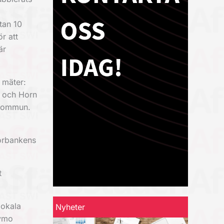
tan 10
ör att
är
 mäter:
a och Horn
 kommun.
torbankens
t
lokala
Nyheter
bymo