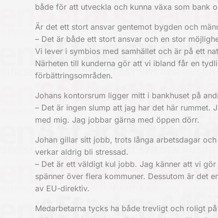
både för att utveckla och kunna växa som bank oc
Är det ett stort ansvar gentemot bygden och männ
– Det är både ett stort ansvar och en stor möjligh
Vi lever i symbios med samhället och är på ett nat
Närheten till kunderna gör att vi ibland får en ty
förbättringsområden.
Johans kontorsrum ligger mitt i bankhuset på and
– Det är ingen slump att jag har det här rummet. Ja
med mig. Jag jobbar gärna med öppen dörr.
Johan gillar sitt jobb, trots långa arbetsdagar oc
verkar aldrig bli stressad.
– Det är ett väldigt kul jobb. Jag känner att vi g
spänner över flera kommuner. Dessutom är det en
av EU-direktiv.
Medarbetarna tycks ha både trevligt och roligt på 