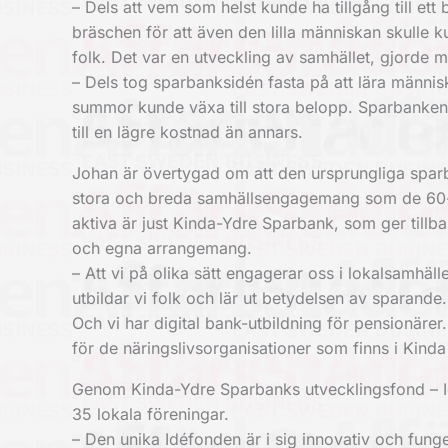
– Dels att vem som helst kunde ha tillgång till e
bräschen för att även den lilla människan skulle ku
folk. Det var en utveckling av samhället, gjorde 
– Dels tog sparbanksidén fasta på att lära männ
summor kunde växa till stora belopp. Sparbanken
till en lägre kostnad än annars.
Johan är övertygad om att den ursprungliga sparba
stora och breda samhällsengagemang som de 60-ta
aktiva är just Kinda-Ydre Sparbank, som ger tillba
och egna arrangemang.
– Att vi på olika sätt engagerar oss i lokalsamhäll
utbildar vi folk och lär ut betydelsen av sparan
Och vi har digital bank-utbildning för pensionärer.
för de näringslivsorganisationer som finns i Kind
Genom Kinda-Ydre Sparbanks utvecklingsfond – Idéf
35 lokala föreningar.
– Den unika Idéfonden är i sig innovativ och fung