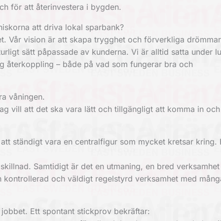
h för att återinvestera i bygden.
iskorna att driva lokal sparbank?
et. Vår vision är att skapa trygghet och förverkliga drömmar 
urligt sätt påpassade av kunderna. Vi är alltid satta under l
dlig återkoppling – både på vad som fungerar bra och
ra våningen.
g vill att det ska vara lätt och tillgängligt att komma in och
h att ständigt vara en centralfigur som mycket kretsar kring.
ör skillnad. Samtidigt är det en utmaning, en bred verksamhe
 kontrollerad och väldigt regelstyrd verksamhet med mång
jobbet. Ett spontant stickprov bekräftar: