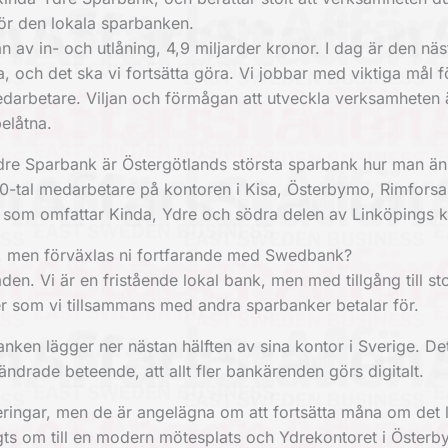
för den lokala sparbanken.
 av in- och utlåning, 4,9 miljarder kronor. I dag är den näs
xa, och det ska vi fortsätta göra. Vi jobbar med viktiga mål f
edarbetare. Viljan och förmågan att utveckla verksamheten 
elåtna.
Ydre Sparbank är Östergötlands största sparbank hur man än
 30-tal medarbetare på kontoren i Kisa, Österbymo, Rimfors
t som omfattar Kinda, Ydre och södra delen av Linköpings
, men förväxlas ni fortfarande med Swedbank?
aden. Vi är en fristående lokal bank, men med tillgång till s
ter som vi tillsammans med andra sparbanker betalar för.
nken lägger ner nästan hälften av sina kontor i Sverige. De
ndrade beteende, att allt fler bankärenden görs digitalt.
ingar, men de är angelägna om att fortsätta måna om det 
gts om till en modern mötesplats och Ydrekontoret i Öster