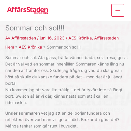
Hoppa
till
innehåll
Sommar och sol!!!
Av
Affärsstaden
/
juni 16, 2023
/
AES Krönika
,
Affärsstaden
Hem
AES Krönika
Sommar och sol!!!
Sommar och sol. Äta glass, träffa vänner, bada, sola, resa, grilla.
Det är väl vad en sommar innehåller. Sommaren känns lång nu
när den är framför oss. Skulle jag fråga dig vad du ska göra i
höst så skulle du kanske fundera på det – men det är ju långt
borta!
Nu kommer jag att vara lite tråkig – det är tyvärr inte så långt
bort. Swisch så är vi där, känns nästa som att åka i en
tidsmaskin.
Under sommaren
vet jag att en del börjar fundera och
reflektera över vad man vill göra i höst. Brukar du göra det?
Många tankar som går runt i huvudet.