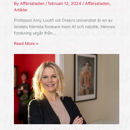
By
Affärsstaden
/
februari 13, 2024
/
Affärsstaden
,
Artiklar
Professor Amy Loutfi vid Örebro universitet är en av
landets främsta forskare inom AI och robotik. Hennes
forskning utgår ifrån…
Read More »