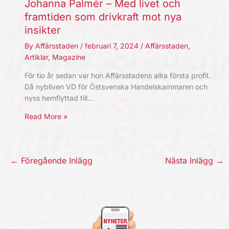
Johanna Palmér – Med livet och
framtiden som drivkraft mot nya
insikter
By
Affärsstaden
/
februari 7, 2024
/
Affärsstaden
,
Artiklar
,
Magazine
För tio år sedan var hon Affärsstadens allra första profil.
Då nybliven VD för Östsvenska Handelskammaren och
nyss hemflyttad till…
Read More »
←
Föregående Inlägg
Nästa Inlägg
→