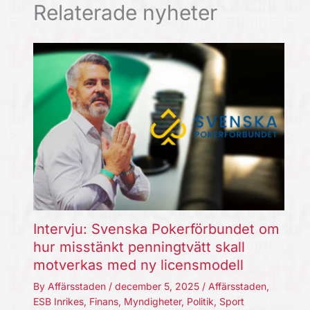
Relaterade nyheter
Intervju: Svenska Pokerförbundet om
hur misstänkt penningtvätt skall
motverkas med ny licensmodell
By
Affärsstaden
/
december 5, 2025
/
Affärsstaden
,
ESB Inrikes
,
Finans
,
Myndigheter
,
Politik
,
Sport