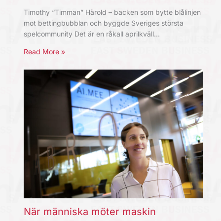
Timothy “Timman” Härold – backen som bytte blålinjen
mot bettingbubblan och byggde Sveriges största
spelcommunity Det är en råkall aprilkväll…
Read More »
När människa möter maskin