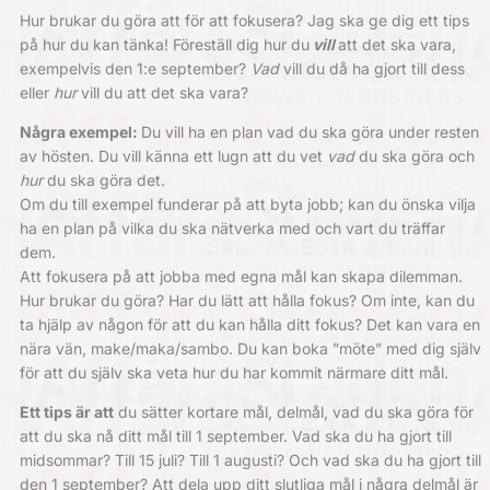
Hur brukar du göra att för att fokusera? Jag ska ge dig ett tips
på hur du kan tänka! Föreställ dig hur du
vill
att det ska vara,
exempelvis den 1:e september?
Vad
vill du då ha gjort till dess
eller
hur
vill du att det ska vara?
Några exempel:
Du vill ha en plan vad du ska göra under resten
av hösten. Du vill känna ett lugn att du vet
vad
du ska göra och
hur
du ska göra det.
Om du till exempel funderar på att byta jobb; kan du önska vilja
ha en plan på vilka du ska nätverka med och vart du träffar
dem.
Att fokusera på att jobba med egna mål kan skapa dilemman.
Hur brukar du göra? Har du lätt att hålla fokus? Om inte, kan du
ta hjälp av någon för att du kan hålla ditt fokus? Det kan vara en
nära vän, make/maka/sambo. Du kan boka ”möte” med dig själv
för att du själv ska veta hur du har kommit närmare ditt mål.
Ett tips är att
du sätter kortare mål, delmål, vad du ska göra för
att du ska nå ditt mål till 1 september. Vad ska du ha gjort till
midsommar? Till 15 juli? Till 1 augusti? Och vad ska du ha gjort till
den 1 september? Att dela upp ditt slutliga mål i några delmål är