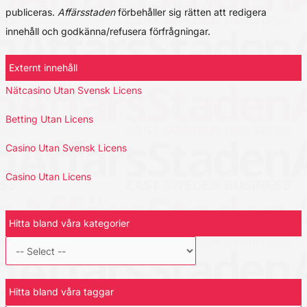
publiceras.
Affärsstaden
förbehåller sig rätten att redigera
innehåll och godkänna/refusera förfrågningar.
Externt innehåll
Nätcasino Utan Svensk Licens
Betting Utan Licens
Casino Utan Svensk Licens
Casino Utan Licens
Hitta bland våra kategorier
Hitta bland våra taggar