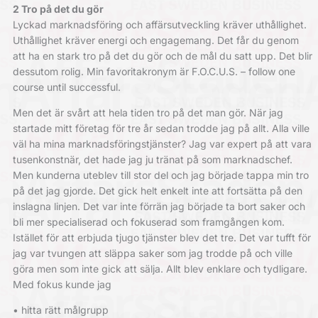
2 Tro på det du gör
Lyckad marknadsföring och affärsutveckling kräver uthållighet.
Uthållighet kräver energi och engagemang. Det får du genom
att ha en stark tro på det du gör och de mål du satt upp. Det blir
dessutom rolig. Min favoritakronym är F.O.C.U.S. – follow one
course until successful.
Men det är svårt att hela tiden tro på det man gör. När jag
startade mitt företag för tre år sedan trodde jag på allt. Alla ville
väl ha mina marknadsföringstjänster? Jag var expert på att vara
tusenkonstnär, det hade jag ju tränat på som marknadschef.
Men kunderna uteblev till stor del och jag började tappa min tro
på det jag gjorde. Det gick helt enkelt inte att fortsätta på den
inslagna linjen. Det var inte förrän jag började ta bort saker och
bli mer specialiserad och fokuserad som framgången kom.
Istället för att erbjuda tjugo tjänster blev det tre. Det var tufft för
jag var tvungen att släppa saker som jag trodde på och ville
göra men som inte gick att sälja. Allt blev enklare och tydligare.
Med fokus kunde jag
• hitta rätt målgrupp