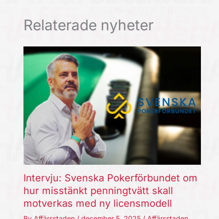
Relaterade nyheter
Intervju: Svenska Pokerförbundet om
hur misstänkt penningtvätt skall
motverkas med ny licensmodell
By
Affärsstaden
/
december 5, 2025
/
Affärsstaden
,