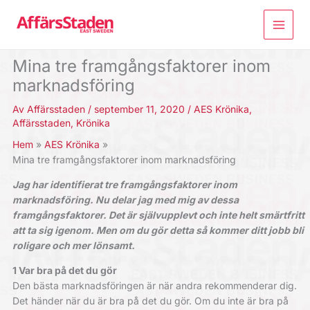
Hoppa
till
innehåll
Mina tre framgångsfaktorer inom
marknadsföring
Av
Affärsstaden
/
september 11, 2020
/
AES Krönika
,
Affärsstaden
,
Krönika
Hem
AES Krönika
Mina tre framgångsfaktorer inom marknadsföring
Jag har identifierat tre framgångsfaktorer inom
marknadsföring. Nu delar jag med mig av dessa
framgångsfaktorer. Det är självupplevt och inte helt smärtfritt
att ta sig igenom. Men om du gör detta så kommer ditt jobb bli
roligare och mer lönsamt.
1 Var bra på det du gör
Den bästa marknadsföringen är när andra rekommenderar dig.
Det händer när du är bra på det du gör. Om du inte är bra på