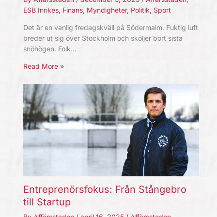
ESB Inrikes
,
Finans
,
Myndigheter
,
Politik
,
Sport
Det är en vanlig fredagskväll på Södermalm. Fuktig luft
breder ut sig över Stockholm och sköljer bort sista
snöhögen. Folk…
Read More »
Entreprenörsfokus: Från Stångebro
till Startup
By
Affärsstaden
/
april 16, 2025
/
Affärsstaden
,