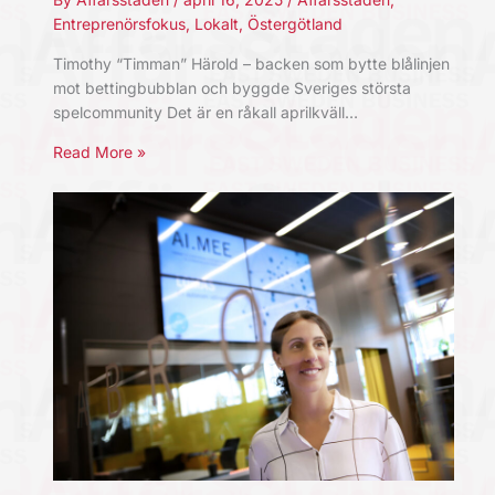
Entreprenörsfokus
,
Lokalt
,
Östergötland
Timothy “Timman” Härold – backen som bytte blålinjen
mot bettingbubblan och byggde Sveriges största
spelcommunity Det är en råkall aprilkväll…
Read More »