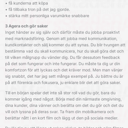
• få kunderna att köpa
• få tillbaka tron på det jag gjorde.
• stärka mitt personliga varumärke snabbare
3 Agera och gör saker
Inget händer av sig själv och därför måste du jobba proaktivt
med marknadsföring. Genom att jobba med kommunikation,
kundkontakter och sälj kommer du att synas. Du blir tvungen att
bestämma vad du skall kommunicera, hur du skall göra det och
till vilken målgrupp du vänder dig. Du får dessutom feedback
på det som fungerar och inte fungerar. Du måste ta dig ur din
komfortzon för att lyckas och det kräver mod. Men man vänjer
sig snabbt, det har jag sett många exempel på. Ju bättre du är
på att förenkla och fokusera, ju enklare blir det att göra saker.
Till en början spelar det inte så stor roll vad du gör, bara du
kommer igång med något. Börja med din närmaste omgivning,
dina kunder, dina vänner och berätta om det du gör och det du
vill och lyssna på deras svar. Ta fram din mobilkamera och
berättar nått i en kort film och lägg ut den på sociala medier.