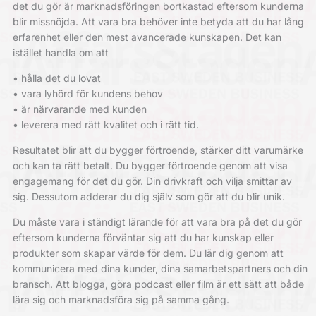
det du gör är marknadsföringen bortkastad eftersom kunderna
blir missnöjda. Att vara bra behöver inte betyda att du har lång
erfarenhet eller den mest avancerade kunskapen. Det kan
istället handla om att
• hålla det du lovat
• vara lyhörd för kundens behov
• är närvarande med kunden
• leverera med rätt kvalitet och i rätt tid.
Resultatet blir att du bygger förtroende, stärker ditt varumärke
och kan ta rätt betalt. Du bygger förtroende genom att visa
engagemang för det du gör. Din drivkraft och vilja smittar av
sig. Dessutom adderar du dig själv som gör att du blir unik.
Du måste vara i ständigt lärande för att vara bra på det du gör
eftersom kunderna förväntar sig att du har kunskap eller
produkter som skapar värde för dem. Du lär dig genom att
kommunicera med dina kunder, dina samarbetspartners och din
bransch. Att blogga, göra podcast eller film är ett sätt att både
lära sig och marknadsföra sig på samma gång.