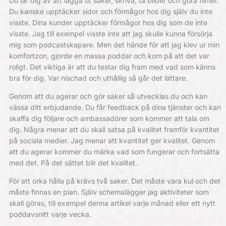
Du lär dig av att lägga ut saker, skriva, ta bilder och göra filmer.
Du kanske upptäcker sidor och förmågor hos dig själv du inte
visste. Dina kunder upptäcker förmågor hos dig som de inte
visste. Jag till exempel visste inte att jag skulle kunna försörja
mig som podcastskapare. Men det hände för att jag klev ur min
komfortzon, gjorde en massa poddar och kom på att det var
roligt. Det viktiga är att du testar dig fram med vad som känns
bra för dig. Var nischad och uthållig så går det lättare.
Genom att du agerar och gör saker så utvecklas du och kan
vässa ditt erbjudande. Du får feedback på dina tjänster och kan
skaffa dig följare och ambassadörer som kommer att tala om
dig. Några menar att du skall satsa på kvalitet framför kvantitet
på sociala medier. Jag menar att kvantitet ger kvalitet. Genom
att du agerar kommer du märka vad som fungerar och fortsätta
med det. På det sättet blir det kvalitet.
För att orka hålla på krävs två saker. Det måste vara kul och det
måste finnas en plan. Själv schemalägger jag aktiviteter som
skall göras, till exempel denna artikel varje månad eller ett nytt
poddavsnitt varje vecka.