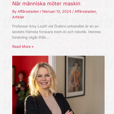
När människa möter maskin
By
Affärsstaden
/
februari 13, 2024
/
Affärsstaden
,
Artiklar
Professor Amy Loutfi vid Örebro universitet är en av
landets främsta forskare inom AI och robotik. Hennes
forskning utgår ifrån…
Read More »