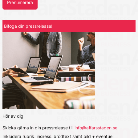
Prenumerera
Bifoga din pressrelease!
Hör av dig!
Skicka gärna in din pressrelease till
info@affarsstaden.se
.
Inkludera rubrik, ingress, brödtext samt bild + eventuell