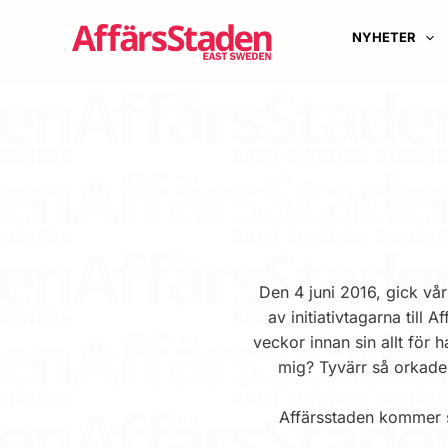
Hoppa
till
NYHETER
innehåll
Den 4 juni 2016, gick vå
av initiativtagarna till
veckor innan sin allt för 
mig? Tyvärr så orkade 
Affärsstaden kommer s