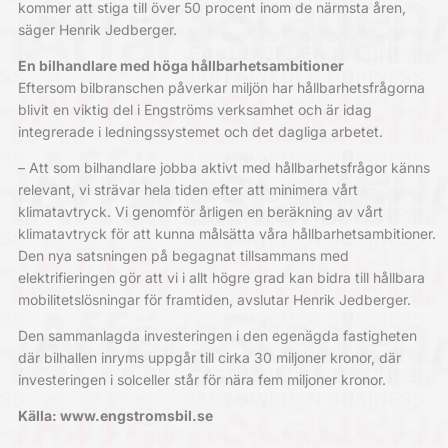
kommer att stiga till över 50 procent inom de närmsta åren,
säger Henrik Jedberger.
En bilhandlare med höga hållbarhetsambitioner
Eftersom bilbranschen påverkar miljön har hållbarhetsfrågorna
blivit en viktig del i Engströms verksamhet och är idag
integrerade i ledningssystemet och det dagliga arbetet.
– Att som bilhandlare jobba aktivt med hållbarhetsfrågor känns
relevant, vi strävar hela tiden efter att minimera vårt
klimatavtryck. Vi genomför årligen en beräkning av vårt
klimatavtryck för att kunna målsätta våra hållbarhetsambitioner.
Den nya satsningen på begagnat tillsammans med
elektrifieringen gör att vi i allt högre grad kan bidra till hållbara
mobilitetslösningar för framtiden, avslutar Henrik Jedberger.
Den sammanlagda investeringen i den egenägda fastigheten
där bilhallen inryms uppgår till cirka 30 miljoner kronor, där
investeringen i solceller står för nära fem miljoner kronor.
Källa: www.engstromsbil.se