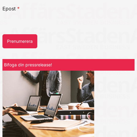
Epost
*
Prenumerera
Bifoga din pressrelease!