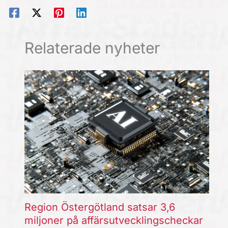
Relaterade nyheter
Region Östergötland satsar 3,6
miljoner på affärsutvecklingscheckar