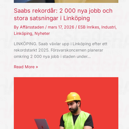
Saabs rekordår: 2 000 nya jobb och
stora satsningar i Linköping
By
Affärsstaden
/
mars 17, 2026
/
ESB Inrikes
,
Industri
,
Linköping
,
Nyheter
LINKÖPING. Saab växlar upp i Linköping efter ett
rekordstarkt 2025. Försvarskoncernen planerar
omkring 2 000 nya jobb i staden under…
Read More »