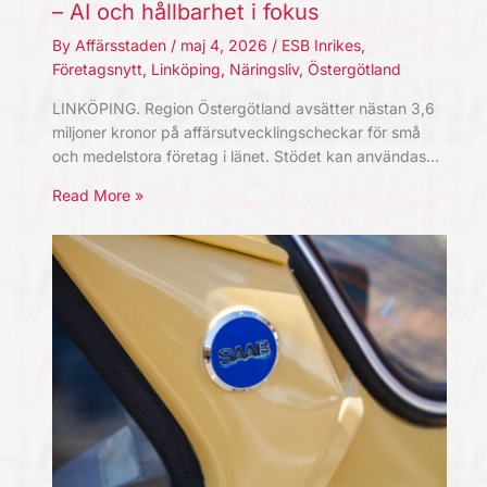
– AI och hållbarhet i fokus
By
Affärsstaden
/
maj 4, 2026
/
ESB Inrikes
,
Företagsnytt
,
Linköping
,
Näringsliv
,
Östergötland
LINKÖPING. Region Östergötland avsätter nästan 3,6
miljoner kronor på affärsutvecklingscheckar för små
och medelstora företag i länet. Stödet kan användas…
Read More »