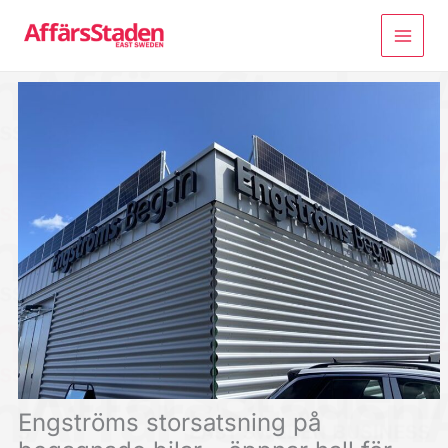
Hoppa
till
innehåll
Engströms storsatsning på