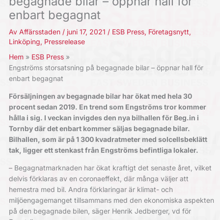
begagnade bilar – öppnar hall för
enbart begagnat
Av
Affärsstaden
/
juni 17, 2021
/
ESB Press
,
Företagsnytt
,
Linköping
,
Pressrelease
Hem
ESB Press
Engströms storsatsning på begagnade bilar – öppnar hall för
enbart begagnat
Försäljningen av begagnade bilar har ökat med hela 30
procent sedan 2019. En trend som Engströms tror kommer
hålla i sig. I veckan invigdes den nya bilhallen för Beg.in i
Tornby där det enbart kommer säljas begagnade bilar.
Bilhallen, som är på 1 300 kvadratmeter med solcellsbeklätt
tak, ligger ett stenkast från Engströms befintliga lokaler.
– Begagnatmarknaden har ökat kraftigt det senaste året, vilket
delvis förklaras av en coronaeffekt, där många väljer att
hemestra med bil. Andra förklaringar är klimat- och
miljöengagemanget tillsammans med den ekonomiska aspekten
på den begagnade bilen, säger Henrik Jedberger, vd för