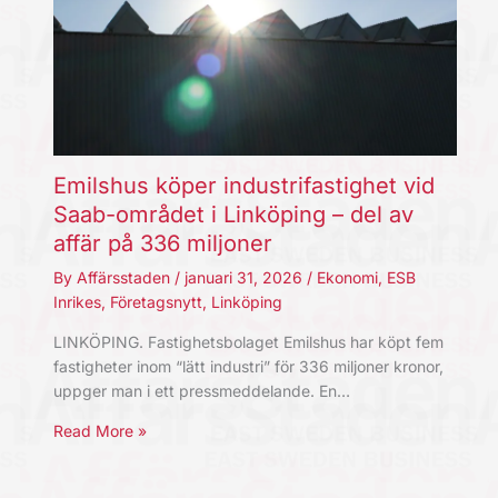
Emilshus köper industrifastighet vid
Saab-området i Linköping – del av
affär på 336 miljoner
By
Affärsstaden
/
januari 31, 2026
/
Ekonomi
,
ESB
Inrikes
,
Företagsnytt
,
Linköping
LINKÖPING. Fastighetsbolaget Emilshus har köpt fem
fastigheter inom “lätt industri” för 336 miljoner kronor,
uppger man i ett pressmeddelande. En…
Read More »