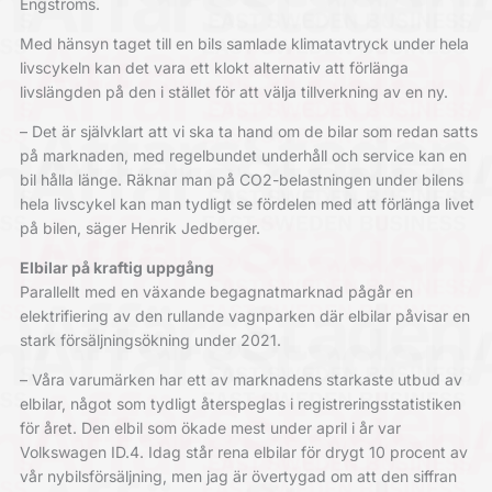
Engströms.
Med hänsyn taget till en bils samlade klimatavtryck under hela
livscykeln kan det vara ett klokt alternativ att förlänga
livslängden på den i stället för att välja tillverkning av en ny.
– Det är självklart att vi ska ta hand om de bilar som redan satts
på marknaden, med regelbundet underhåll och service kan en
bil hålla länge. Räknar man på CO2-belastningen under bilens
hela livscykel kan man tydligt se fördelen med att förlänga livet
på bilen, säger Henrik Jedberger.
Elbilar på kraftig uppgång
Parallellt med en växande begagnatmarknad pågår en
elektrifiering av den rullande vagnparken där elbilar påvisar en
stark försäljningsökning under 2021.
– Våra varumärken har ett av marknadens starkaste utbud av
elbilar, något som tydligt återspeglas i registreringsstatistiken
för året. Den elbil som ökade mest under april i år var
Volkswagen ID.4. Idag står rena elbilar för drygt 10 procent av
vår nybilsförsäljning, men jag är övertygad om att den siffran