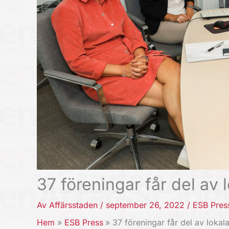
37 föreningar får del av
Av
Affärsstaden
/
september 26, 2022
/
ESB Pres
Hem
ESB Press
37 föreningar får del av lokal