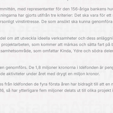
kommittén, med representanter för den 156-åriga bankens h
arna har gjorts utifrån tre kriterier: Det ska vara för ett 
ersonligt vinstintresse. De som ansökt ska kunna genomföra
r del om att utveckla ideella verksamheter och dess anläggn
 projektarbeten, som kommer att märkas och sätta fart på
ksamhetsområde, som omfattar Kinda, Ydre och södra dele
en genomförs. De 1,8 miljoner kronorna i Idéfonden är pen
e aktiviteter under året med drygt en miljon kronor.
från Idéfonden de fyra första åren har bidragit till att en
 så har ytterligare fem miljoner delats ut till olika projekt