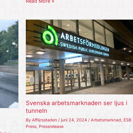
Read More »
Svenska arbetsmarknaden ser ljus i
tunneln
By
Affärsstaden
/
juni 24, 2024
/
Arbetsmarknad
,
ESB
Press
,
Pressrelease