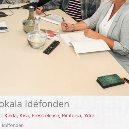
 lokala Idéfonden
s
,
Kinda
,
Kisa
,
Pressrelease
,
Rimforsa
,
Ydre
a Idéfonden