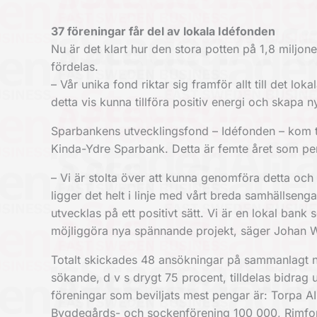
37 föreningar får del av lokala Idéfonden
Nu är det klart hur den stora potten på 1,8 miljo
fördelas.
– Vår unika fond riktar sig framför allt till det lok
detta vis kunna tillföra positiv energi och skapa
Sparbankens utvecklingsfond – Idéfonden – kom ti
Kinda-Ydre Sparbank. Detta är femte året som pe
– Vi är stolta över att kunna genomföra detta och 
ligger det helt i linje med vårt breda samhällsen
utvecklas på ett positivt sätt. Vi är en lokal ban
möjliggöra nya spännande projekt, säger Johan 
Totalt skickades 48 ansökningar på sammanlagt nä
sökande, d v s drygt 75 procent, tilldelas bidra
föreningar som beviljats mest pengar är: Torpa A
Bygdegårds- och sockenförening 100 000, Rimfor