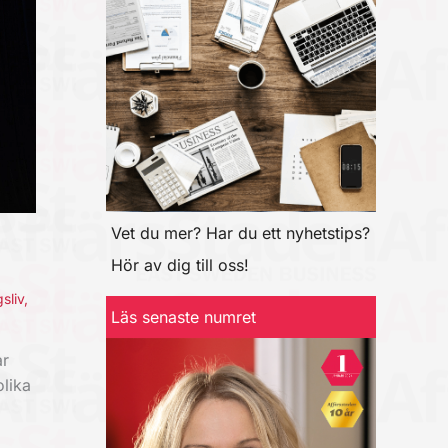
Vet du mer? Har du ett nyhetstips?
Hör av dig till oss!
sliv
,
Läs senaste numret
ar
lika