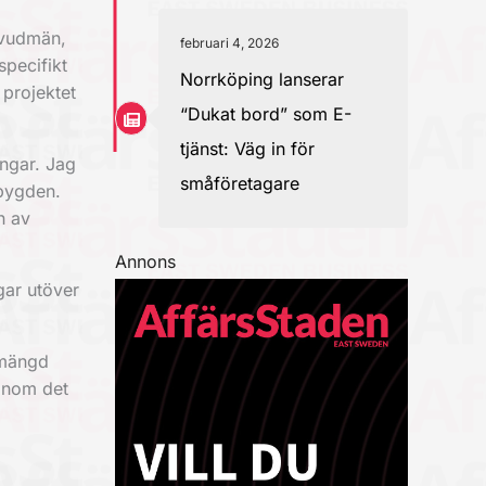
uvudmän,
februari 4, 2026
specifikt
Norrköping lanserar
 projektet
“Dukat bord” som E-
tjänst: Väg in för
ingar. Jag
småföretagare
 bygden.
n av
Annons
gar utöver
 mängd
 inom det