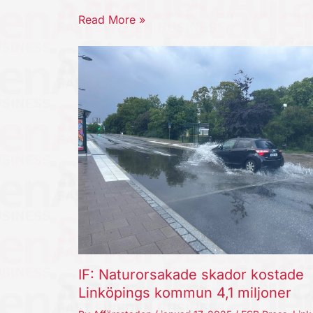
Read More »
IF: Naturorsakade skador kostade
Linköpings kommun 4,1 miljoner