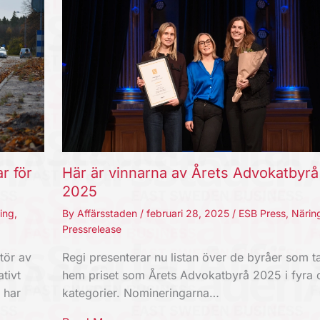
r för
Här är vinnarna av Årets Advokatbyrå
2025
ing
,
By
Affärsstaden
/
februari 28, 2025
/
ESB Press
,
Näring
Pressrelease
tör av
Regi presenterar nu listan över de byråer som t
tivt
hem priset som Årets Advokatbyrå 2025 i fyra o
 har
kategorier. Nomineringarna…