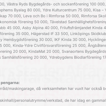
000, Västra Ryds Bygdegårds- och sockenförening 100 000,
pphems Byalag 80 000, Ydre Kulturcentrum 75 000, Kisa – 
kap 70 000, Leva och Bo i Rimforsa 50 000, Rimforsa Sko
ekonomisk förening 50 000, Tävelstad Samhällighetsförenin
ubb 45 000, Asby Alpina 40 000, Friluftsfrämjandet Kinda 
förening 35 000, Hägerstad IF 33 500, Linköpings Skidklu
 Hembygdsförening 30 000, IKF Kinda 30 000, Hyckling
5 000, Kinda-Ydre Civilförsvarsförening 25 000, Ångbåten
örening 20 000, KindaMat 20 000, Svanaortens Bygdegårds
s Samhällsförening 20 000, Ydrebygdens Biodlarförening 1
 pengarna:
örråd/maskingarage, då verksamheten har vuxit har också 
skinhall/personalutrymme/verkstad, de har idag en gammal