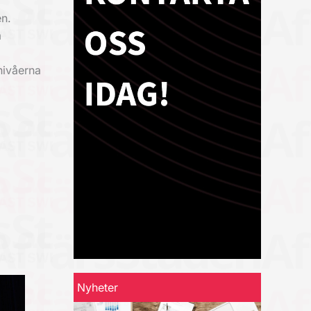
n.
a
nivåerna
Nyheter