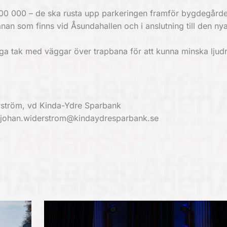
00 000 – de ska rusta upp parkeringen framför bygdegårde
nan som finns vid Åsundahallen och i anslutning till den ny
ga tak med väggar över trapbana för att kunna minska ljud
erström, vd Kinda-Ydre Sparbank
: johan.widerstrom@kindaydresparbank.se