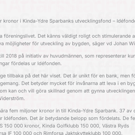
ner kronor i Kinda-Ydre Sparbanks utvecklingsfond – Idéfond
ala föreningslivet. Det känns väldigt roligt och stimulerande a
 nya möjligheter för utveckling av bygden, säger vd Johan W
ll 2018 på initiativ av huvudmännen, som representerar ku
ngar fördelas ur Idéfonden.
ge tillbaka på det här viset. Det är unikt för en bank, men f
gagemang. Det betyder mycket för invånarna att leva i en b
k som kan och vill göra skillnad genom att gynna utvecklinge
Widerström.
ra fem miljoner kronor in till Kinda-Ydre Sparbank. 37 av 
g ur Idéfonden. Det är betydande belopp som fördelats. De f
IS 150 000 kronor, Kinda Golfklubb 150 000, Västra Ryds
sa IF 100 000 och Rimforsa Jaktskytteklubb 100 000.