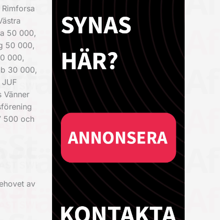
 Rimforsa
Västra
la 50 000,
g 50 000,
40 000,
bb 30 000,
e JUF
s Vänner
förening
7 500 och
behovet av