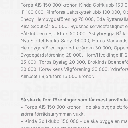
Torpa AIS 150 000 kronor, Kinda Golfklubb 150 
IF 100 000, Rimforsa Jaktskytteklubb 100 000, O
Eneby Hembygdsförening 70 000, Eda Ryttarsälls
Kisa Scoutkår 50 000, Rydsnäs servicefastighet 
Båtklubben i Björkfors 50 000, Asbybrygga Båtkl
Nya Slottet Bjärka-Säby 36 000, Horns Marknads
Hembygdsföreningen Ydregården 30 000, Oppeby
Bygdegårdsförening 28 000, Horn/Hycklinge IF 2
25 000, Torpa Byalag 20 000, Brokinds Boendef
20 000, Korsvikens Vägförening 20 000, Ydrefor
Allhuset i Björkfors 15 000 kronor.
Så ska de fem föreningar som får mest använda
• Torpa AIS 150 000 kronor – de ska bygga ett f
större förrådsutrymmen vuxit.
• Kinda Golfklubb 150 000 – de ska bygga en ma