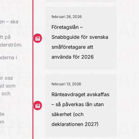
februari 26, 2026
en – ska
Företagslån –
Snabbguide för svenska
tt på
iderström.
småföretagare att
använda för 2026
nderna i
ör oss
februari 13, 2026
ygd som
n och
Ränteavdraget avskaffas
– så påverkas lån utan
de
säkerhet (och
em
deklarationen 2027)