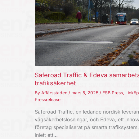
Saferoad Traffic & Edeva samarbeta
trafiksäkerhet
By
Affärsstaden
/
mars 5, 2025
/
ESB Press
,
Linköp
Pressrelease
Saferoad Traffic, en ledande nordisk leveran
vägsäkerhetslösningar, och Edeva, ett innova
företag specialiserat på smarta trafiksystem,
inlett ett…