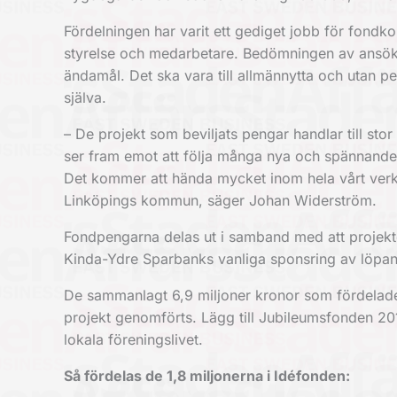
Fördelningen har varit ett gediget jobb för fond
styrelse och medarbetare. Bedömningen av ansökning
ändamål. Det ska vara till allmännytta och utan p
själva.
– De projekt som beviljats pengar handlar till sto
ser fram emot att följa många nya och spännande
Det kommer att hända mycket inom hela vårt ver
Linköpings kommun, säger Johan Widerström.
Fondpengarna delas ut i samband med att projekt
Kinda-Ydre Sparbanks vanliga sponsring av löpand
De sammanlagt 6,9 miljoner kronor som fördelades 
projekt genomförts. Lägg till Jubileumsfonden 2016,
lokala föreningslivet.
Så fördelas de 1,8 miljonerna i Idéfonden: