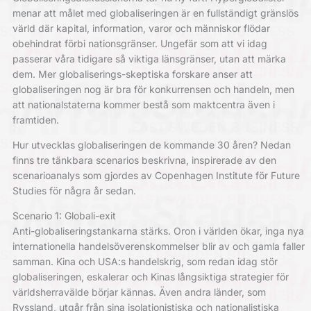
menar att målet med globaliseringen är en fullständigt gränslös
värld där kapital, information, varor och människor flödar
obehindrat förbi nationsgränser. Ungefär som att vi idag
passerar våra tidigare så viktiga länsgränser, utan att märka
dem. Mer globaliserings-skeptiska forskare anser att
globaliseringen nog är bra för konkurrensen och handeln, men
att nationalstaterna kommer bestå som maktcentra även i
framtiden.
Hur utvecklas globaliseringen de kommande 30 åren? Nedan
finns tre tänkbara scenarios beskrivna, inspirerade av den
scenarioanalys som gjordes av Copenhagen Institute för Future
Studies för några år sedan.
Scenario 1: Globali-exit
Anti-globaliseringstankarna stärks. Oron i världen ökar, inga nya
internationella handelsöverenskommelser blir av och gamla faller
samman. Kina och USA:s handelskrig, som redan idag stör
globaliseringen, eskalerar och Kinas långsiktiga strategier för
världsherravälde börjar kännas. Även andra länder, som
Ryssland, utgår från sina isolationistiska och nationalistiska