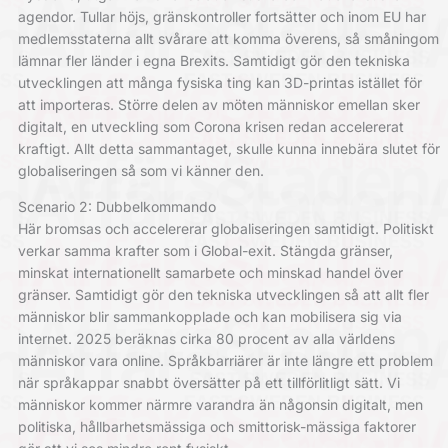
agendor. Tullar höjs, gränskontroller fortsätter och inom EU har
medlemsstaterna allt svårare att komma överens, så småningom
lämnar fler länder i egna Brexits. Samtidigt gör den tekniska
utvecklingen att många fysiska ting kan 3D-printas istället för
att importeras. Större delen av möten människor emellan sker
digitalt, en utveckling som Corona krisen redan accelererat
kraftigt. Allt detta sammantaget, skulle kunna innebära slutet för
globaliseringen så som vi känner den.
Scenario 2: Dubbelkommando
Här bromsas och accelererar globaliseringen samtidigt. Politiskt
verkar samma krafter som i Global-exit. Stängda gränser,
minskat internationellt samarbete och minskad handel över
gränser. Samtidigt gör den tekniska utvecklingen så att allt fler
människor blir sammankopplade och kan mobilisera sig via
internet. 2025 beräknas cirka 80 procent av alla världens
människor vara online. Språkbarriärer är inte längre ett problem
när språkappar snabbt översätter på ett tillförlitligt sätt. Vi
människor kommer närmre varandra än någonsin digitalt, men
politiska, hållbarhetsmässiga och smittorisk-mässiga faktorer