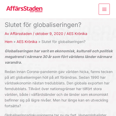
Hoppa
till
innehåll
Slutet för globaliseringen?
Av
Affärsstaden
/
oktober 9, 2020
/
AES Krönika
Hem
AES Krönika
Slutet för globaliseringen?
Globaliseringen har varit en ekonomisk, kulturell och politisk
megatrend i närmare 30 år som fört världens länder närmare
varandra.
Redan innan Corona-pandemin gav världen hicka, fanns tecken
på att globaliseringen höll på att förändras. Sedan 1990 har
världsekonomin nästan tredubblats. Den globala exporten har
femdubblats. Tillväxt över nationsgränser har tillfört stora
världen, både i välfärdsländer och de länder som ekonomiskt
befinner sig på lägre nivåer. Men hur länge kan en utveckling
fortsätta?
Globaliseringsdiskussionerna tar nu ny fart. Hyperglobalister