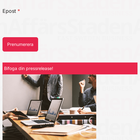
Epost
*
Prenumerera
Bifoga din pressrelease!