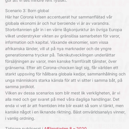
gör att vi ses mindre rent fysiskt.
Scenario 3: Born global
Här har Corona krisen accentuerat hur sammanflätad vår
globala ekonomi är och hur beroende vi är av varandra.
Storbritannien går in i en värre lågkonjunktur än övriga Europa
vilket understryker vikten av gränslösa samarbeten för varor,
information och kapital. Växande ekonomier, som vissa
afrikanska länder, vill ut på nya marknader och de yngre
generationerna trycker på. Teknikutvecklingen underlättar
försäljningen av varor, men kanske framförallt tjänster, över
gränserna. Efter att Corona-chocken lagt sig, får världen ett
starkt uppsving för hållbara globala kedjor, sammanhållning och
unga människors starka känsla för att vi sitter i samma båt, på
samma jordklot.
Vilken av dessa scenarios som blir mest lik verkligheten, är vi
alla med och ger svaret på med våra dagliga handlingar. Det
enda vi vet är att framtiden inte blir exakt så som vi tänkt, men
kanske något i en liknande riktning. Bäst omvärldsanalys vinner,
i vanlig ordning.
Tidigare publicerat i
Affärsstaden 8 – 2020