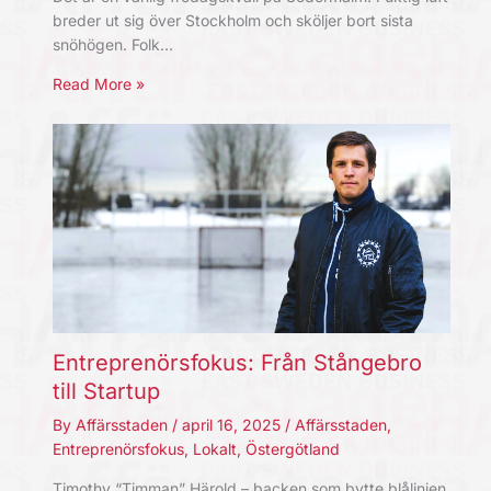
breder ut sig över Stockholm och sköljer bort sista
snöhögen. Folk…
Read More »
Entreprenörsfokus: Från Stångebro
till Startup
By
Affärsstaden
/
april 16, 2025
/
Affärsstaden
,
Entreprenörsfokus
,
Lokalt
,
Östergötland
Timothy “Timman” Härold – backen som bytte blålinjen