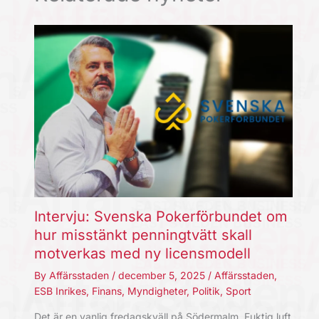
Intervju: Svenska Pokerförbundet om
hur misstänkt penningtvätt skall
motverkas med ny licensmodell
By
Affärsstaden
/
december 5, 2025
/
Affärsstaden
,
ESB Inrikes
,
Finans
,
Myndigheter
,
Politik
,
Sport
Det är en vanlig fredagskväll på Södermalm. Fuktig luft