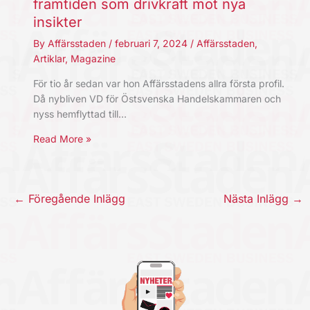
framtiden som drivkraft mot nya
insikter
By
Affärsstaden
/
februari 7, 2024
/
Affärsstaden
,
Artiklar
,
Magazine
För tio år sedan var hon Affärsstadens allra första profil.
Då nybliven VD för Östsvenska Handelskammaren och
nyss hemflyttad till…
Read More »
←
Föregående Inlägg
Nästa Inlägg
→