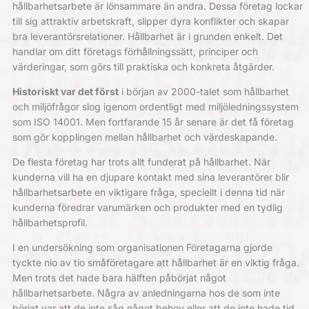
hållbarhetsarbete är lönsammare än andra. Dessa företag lockar
till sig attraktiv arbetskraft, slipper dyra konflikter och skapar
bra leverantörsrelationer. Hållbarhet är i grunden enkelt. Det
handlar om ditt företags förhållningssätt, principer och
värderingar, som görs till praktiska och konkreta åtgärder.
Historiskt var det först
i början av 2000-talet som hållbarhet
och miljöfrågor slog igenom ordentligt med miljöledningssystem
som ISO 14001. Men fortfarande 15 år senare är det få företag
som gör kopplingen mellan hållbarhet och värdeskapande.
De flesta företag har trots allt funderat på hållbarhet. När
kunderna vill ha en djupare kontakt med sina leverantörer blir
hållbarhetsarbete en viktigare fråga, speciellt i denna tid när
kunderna föredrar varumärken och produkter med en tydlig
hållbarhetsprofil.
I en undersökning som organisationen Företagarna gjorde
tyckte nio av tio småföretagare att hållbarhet är en viktig fråga.
Men trots det hade bara hälften påbörjat något
hållbarhetsarbete. Några av anledningarna hos de som inte
börjat var att de inte såg något behov eller att de inte hade tid.