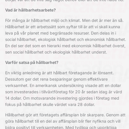
Vad är hållbarhetsarbete?
För många är hållbarhet miljö och klimat. Men det är mer än så.
Hållbarhet är ett arbetssätt som syftar till är att vi skall kunna
leva på vår planet med begränsade resurser. Den delas in i
social hållbarhet, ekologisk hållbarhet och ekonomisk hållbarhet.
En del ser det som en hierarki med ekonomisk hållbarhet överst,
sen social hållbarhet och ekologisk hållbarhet underst.
Varför satsa på hållbarhet?
En viktig anledning är att hållbart företagande är lönsamt.
Dessutom ger det rena besparingar genom effektivare
verksamhet. En amerikansk undersökning visade att en dollar
som investerades i tillväxtföretag för 20 år sedan idag är värd
14 dollar. Om motsvarande investering gjordes i företag med
fokus på hållbarhet skulle värdet vara 28 dollar.
Hållbarhet gör att företagets affärsplan blir skarpare. Genom att
göra hållbarhet till en del av affärsplan blir fler nyfikna och vill
bidra positivt till verksamheten. Med tydliga och uppriktiga