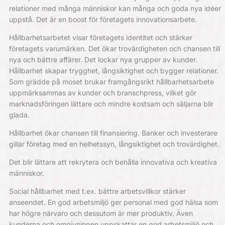
relationer med många människor kan många och goda nya idéer
uppstå. Det är en boost för företagets innovationsarbete.
Hållbarhetsarbetet visar företagets identitet och stärker
företagets varumärken. Det ökar trovärdigheten och chansen till
nya och bättre affärer. Det lockar nya grupper av kunder.
Hållbarhet skapar trygghet, långsiktighet och bygger relationer.
Som grädde på moset brukar framgångsrikt hållbarhetsarbete
uppmärksammas av kunder och branschpress, vilket gör
marknadsföringen lättare och mindre kostsam och säljarna blir
glada.
Hållbarhet ökar chansen till finansiering. Banker och investerare
gillar företag med en helhetssyn, långsiktighet och trovärdighet.
Det blir lättare att rekrytera och behålla innovativa och kreativa
människor.
Social hållbarhet med t.ex. bättre arbetsvillkor stärker
anseendet. En god arbetsmiljö ger personal med god hälsa som
har högre närvaro och dessutom är mer produktiv. Även
kunderna och omgivningen uppskattar en god arbetsmiljö och