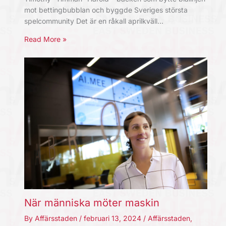
mot bettingbubblan och byggde Sveriges största
spelcommunity Det är en råkall aprilkväll…
Read More »
När människa möter maskin
By
Affärsstaden
/
februari 13, 2024
/
Affärsstaden
,