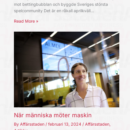
mot bettingbubblan och byggde Sveriges största
spelcommunity Det är en råkall aprilkväll…
Read More »
När människa möter maskin
By
Affärsstaden
/
februari 13, 2024
/
Affärsstaden
,