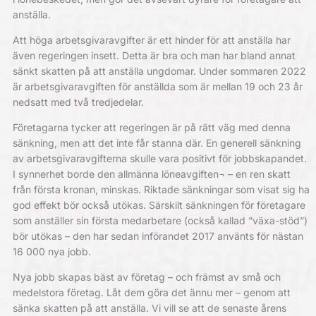
anställa.
Att höga arbetsgivaravgifter är ett hinder för att anställa har
även regeringen insett. Detta är bra och man har bland annat
sänkt skatten på att anställa ungdomar. Under sommaren 2022
är arbetsgivaravgiften för anställda som är mellan 19 och 23 år
nedsatt med två tredjedelar.
Företagarna tycker att regeringen är på rätt väg med denna
sänkning, men att det inte får stanna där. En generell sänkning
av arbetsgivaravgifterna skulle vara positivt för jobbskapandet.
I synnerhet borde den allmänna löneavgiften¬ – en ren skatt
från första kronan, minskas. Riktade sänkningar som visat sig ha
god effekt bör också utökas. Särskilt sänkningen för företagare
som anställer sin första medarbetare (också kallad ”växa-stöd”)
bör utökas – den har sedan införandet 2017 använts för nästan
16 000 nya jobb.
Nya jobb skapas bäst av företag – och främst av små och
medelstora företag. Låt dem göra det ännu mer – genom att
sänka skatten på att anställa. Vi vill se att de senaste årens