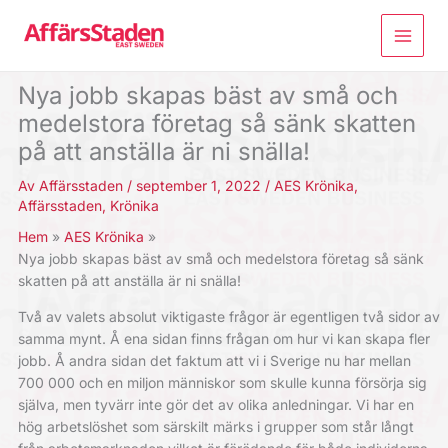
Hoppa
till
innehåll
Nya jobb skapas bäst av små och
medelstora företag så sänk skatten
på att anställa är ni snälla!
Av
Affärsstaden
/
september 1, 2022
/
AES Krönika
,
Affärsstaden
,
Krönika
Hem
AES Krönika
Nya jobb skapas bäst av små och medelstora företag så sänk
skatten på att anställa är ni snälla!
Två av valets absolut viktigaste frågor är egentligen två sidor av
samma mynt. Å ena sidan finns frågan om hur vi kan skapa fler
jobb. Å andra sidan det faktum att vi i Sverige nu har mellan
700 000 och en miljon människor som skulle kunna försörja sig
själva, men tyvärr inte gör det av olika anledningar. Vi har en
hög arbetslöshet som särskilt märks i grupper som står långt