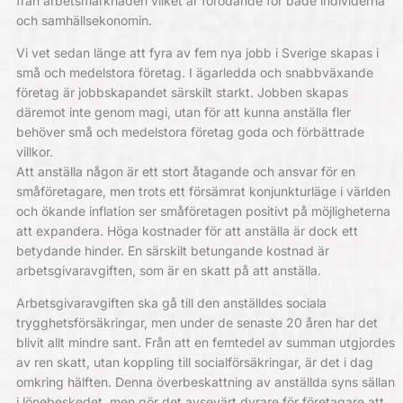
från arbetsmarknaden vilket är förödande för både individerna
och samhällsekonomin.
Vi vet sedan länge att fyra av fem nya jobb i Sverige skapas i
små och medelstora företag. I ägarledda och snabbväxande
företag är jobbskapandet särskilt starkt. Jobben skapas
däremot inte genom magi, utan för att kunna anställa fler
behöver små och medelstora företag goda och förbättrade
villkor.
Att anställa någon är ett stort åtagande och ansvar för en
småföretagare, men trots ett försämrat konjunkturläge i världen
och ökande inflation ser småföretagen positivt på möjligheterna
att expandera. Höga kostnader för att anställa är dock ett
betydande hinder. En särskilt betungande kostnad är
arbetsgivaravgiften, som är en skatt på att anställa.
Arbetsgivaravgiften ska gå till den anställdes sociala
trygghetsförsäkringar, men under de senaste 20 åren har det
blivit allt mindre sant. Från att en femtedel av summan utgjordes
av ren skatt, utan koppling till socialförsäkringar, är det i dag
omkring hälften. Denna överbeskattning av anställda syns sällan
i lönebeskedet, men gör det avsevärt dyrare för företagare att