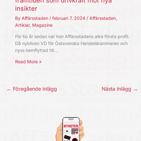
framtiden som drivkraft mot nya
insikter
By
Affärsstaden
/
februari 7, 2024
/
Affärsstaden
,
Artiklar
,
Magazine
För tio år sedan var hon Affärsstadens allra första profil.
Då nybliven VD för Östsvenska Handelskammaren och
nyss hemflyttad till…
Read More »
←
Föregående Inlägg
Nästa Inlägg
→