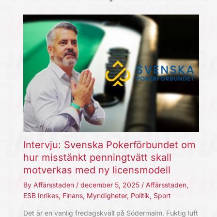
Intervju: Svenska Pokerförbundet om
hur misstänkt penningtvätt skall
motverkas med ny licensmodell
By
Affärsstaden
/
december 5, 2025
/
Affärsstaden
,
ESB Inrikes
,
Finans
,
Myndigheter
,
Politik
,
Sport
Det är en vanlig fredagskväll på Södermalm. Fuktig luft