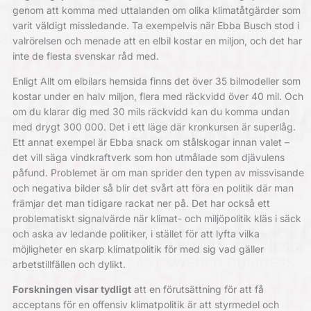
genom att komma med uttalanden om olika klimatåtgärder som
varit väldigt missledande. Ta exempelvis när Ebba Busch stod i
valrörelsen och menade att en elbil kostar en miljon, och det har
inte de flesta svenskar råd med.
Enligt Allt om elbilars hemsida finns det över 35 bilmodeller som
kostar under en halv miljon, flera med räckvidd över 40 mil. Och
om du klarar dig med 30 mils räckvidd kan du komma undan
med drygt 300 000. Det i ett läge där kronkursen är superlåg.
Ett annat ­exempel är Ebba snack om stålskogar innan valet –
det vill säga vindkraftverk som hon utmålade som djävulens
påfund. Problemet är om man sprider den typen av missvisande
och negativa bilder så blir det svårt att föra en politik där man
främjar det man tidigare rackat ner på. Det har också ett
problematiskt signalvärde när klimat- och miljöpolitik kläs i säck
och aska av ledande politiker, i stället för att lyfta vilka
möjligheter en skarp klimatpolitik för med sig vad gäller
arbetstillfällen och dylikt.
Forskningen visar tydligt
att en förut­sättning för att få
acceptans för en offensiv klimatpolitik är att styrmedel och