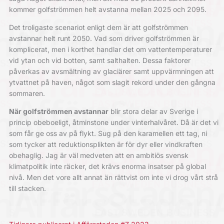
kommer golfströmmen helt avstanna mellan 2025 och 2095.
Det troligaste scenariot enligt dem är att golfströmmen
avstannar helt runt 2050. Vad som driver golfströmmen är
komplicerat, men i korthet handlar det om vattentemperaturer
vid ytan och vid botten, samt salthalten. Dessa faktorer
påverkas av avsmältning av glaciärer samt uppvärmningen att
ytvattnet på haven, något som slagit rekord under den gångna
sommaren.
När golfströmmen avstannar
blir stora delar av Sverige i
princip obeboeligt, ­åtminstone under vinterhalvåret. Då är det vi
som får ge oss av på flykt. Sug på den karamellen ett tag, ni
som tycker att reduktionsplikten är för dyr eller vindkraften
obehaglig. Jag är väl ­medveten att en ambitiös svensk
klimatpolitik inte räcker, det krävs enorma insatser på global
nivå. Men det vore allt annat än rättvist om inte vi drog vårt strå
till stacken.