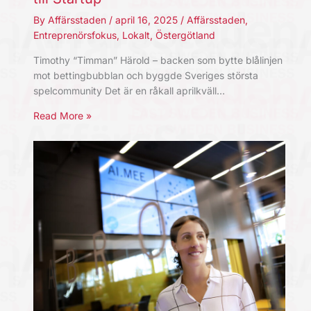
By
Affärsstaden
/
april 16, 2025
/
Affärsstaden
,
Entreprenörsfokus
,
Lokalt
,
Östergötland
Timothy “Timman” Härold – backen som bytte blålinjen
mot bettingbubblan och byggde Sveriges största
spelcommunity Det är en råkall aprilkväll…
Read More »