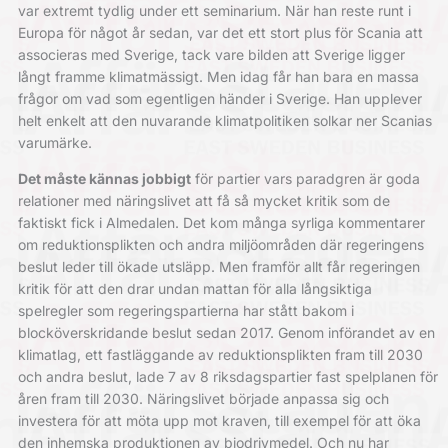
var extremt tydlig under ett ­seminarium. När han reste runt i
Europa för något år sedan, var det ett stort plus för Scania att
associeras med ­Sverige, tack vare bilden att Sverige ligger
långt framme klimatmässigt. Men idag får han bara en massa
frågor om vad som egentligen händer i ­Sverige. Han upplever
helt enkelt att den nuvarande klimatpolitiken solkar ner Scanias
varumärke.
Det måste kännas jobbigt
för partier vars paradgren är goda
relationer med näringslivet att få så mycket kritik som de
faktiskt fick i Almedalen. Det kom många syrliga kommentarer
om reduktions­plikten och andra miljöområden där ­regeringens
beslut leder till ökade utsläpp. Men framför allt får regeringen
kritik för att den drar undan mattan för alla långsiktiga
spelregler som regeringspartierna har stått bakom i
blocköverskridande beslut sedan 2017. Genom ­införandet av en
klimatlag, ett fastläggande av reduktionsplikten fram till 2030
och andra beslut, lade 7 av 8 ­riksdagspartier fast spelplanen för
åren fram till 2030. Näringslivet började anpassa sig och
investera för att möta upp mot kraven, till exempel för att öka
den inhemska produktionen av bio­drivmedel. Och nu har