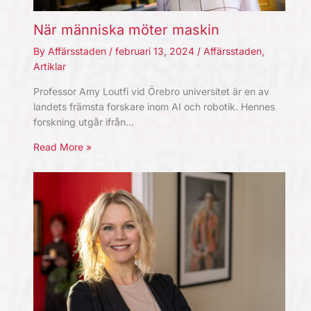
När människa möter maskin
By
Affärsstaden
/
februari 13, 2024
/
Affärsstaden
,
Artiklar
Professor Amy Loutfi vid Örebro universitet är en av
landets främsta forskare inom AI och robotik. Hennes
forskning utgår ifrån…
Read More »