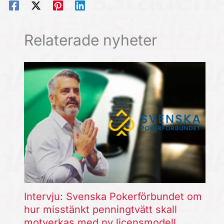
Relaterade nyheter
Intervju: Svenska Pokerförbundet om
hur misstänkt penningtvätt skall
motverkas med ny licensmodell