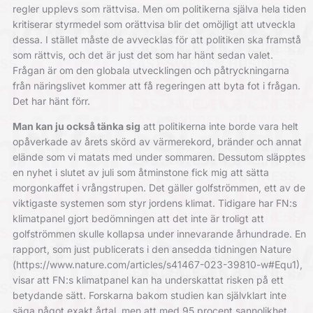
regler upplevs som rättvisa. Men om politikerna själva hela tiden
kritiserar styrmedel som orättvisa blir det omöjligt att utveckla
dessa. I stället måste de avvecklas för att politiken ska framstå
som rättvis, och det är just det som har hänt sedan valet.
Frågan är om den globala utvecklingen och påtryckningarna
från näringslivet kommer att få regeringen att byta fot i frågan.
Det har hänt förr.
Man kan ju också tänka sig
att politikerna inte borde vara helt
opåverkade av årets skörd av värmerekord, bränder och annat
elände som vi matats med under sommaren. Dessutom släpptes
en nyhet i slutet av juli som åtminstone fick mig att sätta
morgonkaffet i vrång­strupen. Det gäller golfströmmen, ett av de
viktigaste ­systemen som styr jordens klimat. Tidigare har FN:s
klimatpanel gjort bedömningen att det inte är troligt att
golfströmmen skulle kollapsa under innevarande århundrade. En
rapport, som just publicerats i den ansedda tidningen Nature
(
https://www.nature.com/articles/s41467-023-39810-w#Equ1
),
visar att FN:s klimatpanel kan ha underskattat risken på ett
betydande sätt. ­Forskarna bakom studien kan självklart inte
säga ­något exakt årtal, men att med 95 ­procent sannolikhet