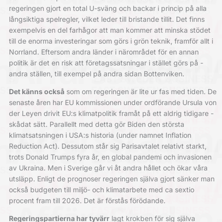
regeringen gjort en total U-sväng och backar i princip på alla
långsiktiga spelregler, vilket leder till bristande tillit. Det finns
exempelvis en del farhågor att man kommer att minska stödet
till de enorma investeringar som görs i grön teknik, framför allt i
Norrland.
Eftersom andra länder i närområdet för en annan
politik är det en risk att företags­satsningar i stället görs på ­
andra ställen, till exempel på andra sidan Bottenviken.
Det känns också
som om regeringen är lite ur fas med tiden. De
senaste åren har EU kommissionen under ordförande ­Ursula von
der Leyen drivit EU:s klimat­politik framåt på ett aldrig tidigare ­
skådat sätt. Parallellt med detta gör ­Biden den största
klimatsatsningen i USA:s historia (under namnet Inflation
Reduction Act). Dessutom står sig Parisavtalet relativt starkt,
trots Donald Trumps fyra år, en global pandemi och ­invasionen
av ­Ukraina. Men i Sverige går vi åt andra hållet och ökar våra
utsläpp. Enligt de prognoser regeringen själva gjort sänker man
också budgeten till miljö- och klimat­arbete med ca sextio
procent fram till 2026. Det är förstås förödande.
Regeringspartierna har tyvärr
lagt krokben för sig själva