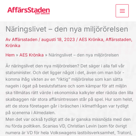
Hoppa
till
innehåll
Näringslivet – den nya miljörörelsen
Av
Affärsstaden
/
augusti 18, 2023
/
AES Krönika
,
Affärsstaden
,
Krönika
Hem
AES Krönika
Näringslivet – den nya miljörörelsen
Är näringslivet den nya miljörörelsen? Det säger i alla fall vår
statsminister. Och det ligger något i det, även om man bör ­
komma ihåg vikten av en ”riktig” miljö­rörelse som kan sätta
nageln i ögat på ­beslutsfattare och som kämpar för att miljön
ska tillmätas rätt värde i ­eko­nom­iska kalkyler eller rädda den ­lilla
skal­baggen när stora affärsintressen står på spel. Hur som helst,
att de stora företagen går i bräschen i klimatfrågan var tydligt
på scenerna i Almedalen.
Men det var också tydligt att de är ganska missnöjda med den
nu förda politiken. Scanias VD, Christian Levin (som för övrigt
numera är VD för hela Volkswagens lastbils­verksamhet, Traton),