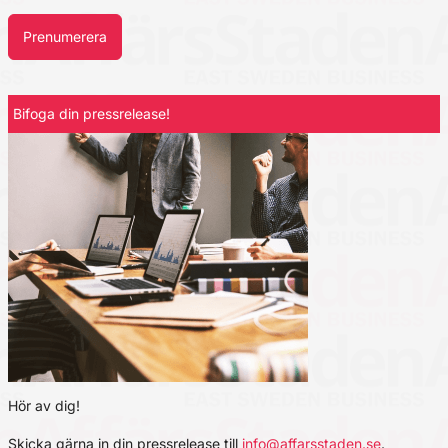
Prenumerera
Bifoga din pressrelease!
Hör av dig!
Skicka gärna in din pressrelease till
info@affarsstaden.se
.