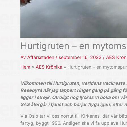
Hurtigruten – en mytom
Av
Affärsstaden
/
september 16, 2022
/
AES Krön
Hem
AES Krönika
Hurtigruten – en mytomspu
Vilkommen till Hurtigruten, verldens vackreste 
Resebyrå när jag tappert ringer gång på gång f
ligger i strejk. Otroligt nog lyckas vi boka om
SAS återgår i tjänst och börjar flyga igen, efter
Via Oslo tar vi oss norrut till Kirkenes, där vår bå
fartyg, byggt 1996. Äntligen ska vi få uppleva H