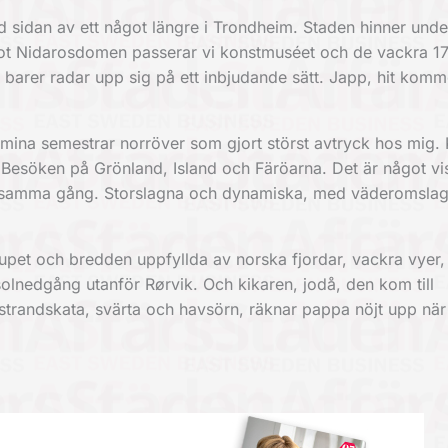
id sidan av ett något längre i Trondheim. Staden hinner unde
 mot Nidarosdomen passerar vi konstmuséet och de vackra 1
barer radar upp sig på ett inbjudande sätt. Japp, hit komm
 mina semestrar norröver som gjort störst avtryck hos mig.
a. Besöken på Grönland, Island och Färöarna. Det är något v
på samma gång. Storslagna och dynamiska, med väderomsla
jupet och bredden uppfyllda av norska fjordar, vackra vyer,
olnedgång utanför Rørvik. Och kikaren, jodå, den kom till
, strandskata, svärta och havsörn, räknar pappa nöjt upp när