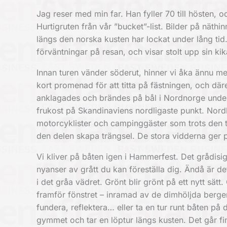
Jag reser med min far. Han fyller 70 till hösten, oc
Hurtigruten från vår ”bucket”-list. Bilder på näth
längs den norska kusten har lockat under lång tid.
förväntningar på resan, och visar stolt upp sin 
Innan turen vänder söderut, hinner vi åka ännu me
kort promenad för att titta på fästningen, och dä
anklagades och brändes på bål i Nordnorge under 
frukost på Skandinaviens nordligaste punkt. Nordka
motorcyklister och campinggäster som trots den tid
den delen skapa trängsel. De stora vidderna ger 
Vi kliver på båten igen i Hammerfest. Det grådisi
nyanser av grått du kan föreställa dig. Ändå är de
i det gråa vädret. Grönt blir grönt på ett nytt sä
framför fönstret – inramad av de dimhöljda bergen
fundera, reflektera… eller ta en tur runt båten på 
gymmet och tar en löptur längs kusten. Det går fi