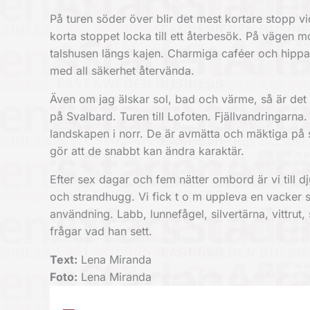
På turen söder över blir det mest kortare stopp v
korta stoppet locka till ett återbesök. På vägen
talshusen längs kajen. Charmiga caféer och hippa 
med all säkerhet återvända.
Även om jag älskar sol, bad och värme, så är det
på Svalbard. Turen till Lofoten. Fjällvandringarn
landskapen i norr. De är avmätta och mäktiga 
gör att de snabbt kan ändra karaktär.
Efter sex dagar och fem nätter ombord är vi till d
och strandhugg. Vi fick t o m uppleva en vacker s
användning. Labb, lunnefågel, silvertärna, vittrut
frågar vad han sett.
Text:
Lena Miranda
Foto:
Lena Miranda