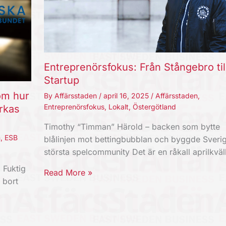
Entreprenörsfokus: Från Stångebro til
Startup
om hur
By
Affärsstaden
/
april 16, 2025
/
Affärsstaden
,
Entreprenörsfokus
,
Lokalt
,
Östergötland
rkas
Timothy “Timman” Härold – backen som bytte
n
,
ESB
blålinjen mot bettingbubblan och byggde Sveri
största spelcommunity Det är en råkall aprilkvä
 Fuktig
Read More »
 bort