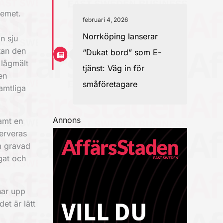
temet.
februari 4, 2026
Norrköping lanserar
n sju
tan den
“Dukat bord” som E-
 lågmält
tjänst: Väg in för
en
småföretagare
amtliga
Annons
samt en
serveras
m gravad
gat och
nar upp
et är lätt