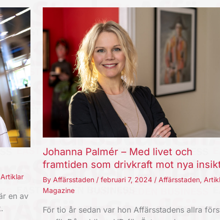
Johanna Palmér – Med livet och
framtiden som drivkraft mot nya insik
,
Artiklar
By
Affärsstaden
/
februari 7, 2024
/
Affärsstaden
,
Artik
Magazine
är en av
.
För tio år sedan var hon Affärsstadens allra förs