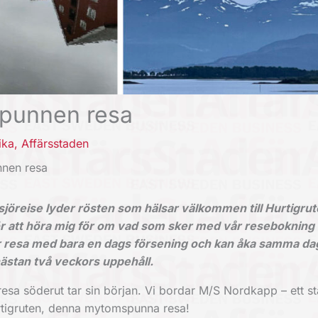
spunnen resa
ika
,
Affärsstaden
nnen resa
sjöreise lyder rösten som hälsar välkommen till Hurtigru
ör att höra mig för om vad som sker med vår resebokning
 vår resa med bara en dags försening och kan åka samma d
 nästan två veckors uppehåll.
tresa söderut tar sin början. Vi bordar M/S Nordkapp – ett stå
urtigruten, denna mytomspunna resa!