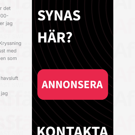
r det
700-
er jag
 Kryssning
isst med
gen som
 havsluft
 jag