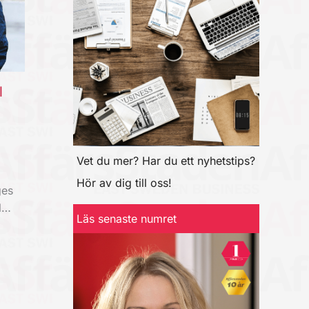
l
Vet du mer? Har du ett nyhetstips?
Hör av dig till oss!
ges
ll…
Läs senaste numret