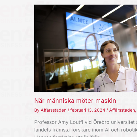
När människa möter maskin
By
Affärsstaden
/
februari 13, 2024
/
Affärsstaden
Professor Amy Loutfi vid Örebro universitet 
landets främsta forskare inom AI och robotik