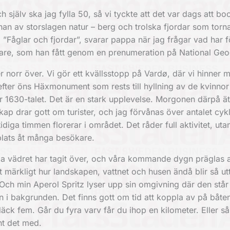
h själv ska jag fylla 50, så vi tyckte att det var dags att bo
innan av storslagen natur – berg och trolska fjordar som torn
 ”Fåglar och fjordar”, svarar pappa när jag frågar vad har f
kikare, som han fått genom en prenumeration på National Geo
r norr över. Vi gör ett kvällsstopp på Vardø, där vi hinner 
refter öns Häxmonument som rests till hyllning av de kvinno
1630-talet. Det är en stark upplevelse. Morgonen därpå ät
p drar gott om turister, och jag förvånas över antalet cykli
iga timmen florerar i området. Det råder full aktivitet, utan
plats åt många besökare.
ga vädret har tagit över, och våra kommande dygn präglas a
t märkligt hur landskapen, vattnet och husen ändå blir så ut
tt. Och min Aperol Spritz lyser upp sin omgivning där den stå
 i bakgrunden. Det finns gott om tid att koppla av på båten
däck fem. Går du fyra varv får du ihop en kilometer. Eller så 
nt det med.