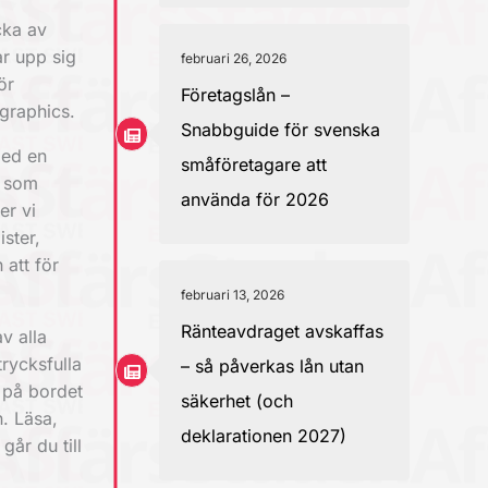
cka av
ar upp sig
februari 26, 2026
ör
Företagslån –
graphics.
Snabbguide för svenska
med en
småföretagare att
r som
använda för 2026
er vi
ster,
 att för
februari 13, 2026
Ränteavdraget avskaffas
v alla
trycksfulla
– så påverkas lån utan
r på bordet
säkerhet (och
. Läsa,
deklarationen 2027)
går du till