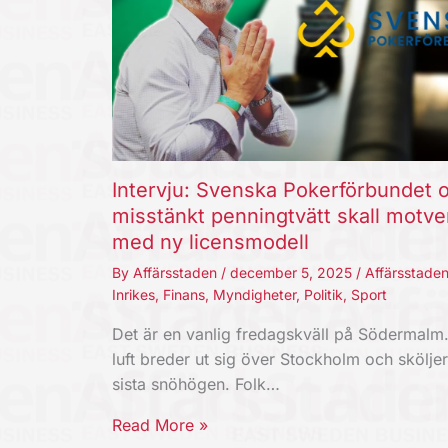
Intervju: Svenska Pokerförbundet 
misstänkt penningtvätt skall motve
med ny licensmodell
By
Affärsstaden
/
december 5, 2025
/
Affärsstade
Inrikes
,
Finans
,
Myndigheter
,
Politik
,
Sport
Det är en vanlig fredagskväll på Södermalm.
luft breder ut sig över Stockholm och sköljer
sista snöhögen. Folk…
Read More »