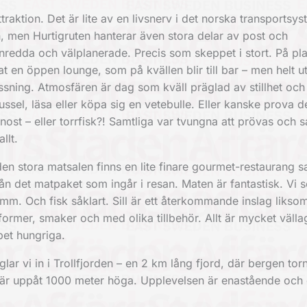
traktion. Det är lite av en livsnerv i det norska transportsys
n, men Hurtigruten hanterar även stora delar av post och
nredda och välplanerade. Precis som skeppet i stort. På pla
 en öppen lounge, som på kvällen blir till bar – men helt u
sning. Atmosfären är dag som kväll präglad av stillhet och
sel, läsa eller köpa sig en vetebulle. Eller kanske prova d
ost – eller torrfisk?! Samtliga var tvungna att prövas och s
llt.
den stora matsalen finns en lite finare gourmet-restaurang 
rån det matpaket som ingår i resan. Maten är fantastisk. Vi 
mm. Och fisk såklart. Sill är ett återkommande inslag likso
former, smaker och med olika tillbehör. Allt är mycket välla
pet hungriga.
ar vi in i Trollfjorden – en 2 km lång fjord, där bergen tor
 är uppåt 1000 meter höga. Upplevelsen är enastående och d