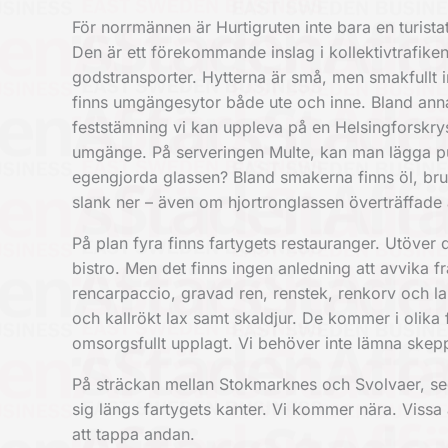
För norrmännen är Hurtigruten inte bara en turistat
Den är ett förekommande inslag i kollektivtrafike
godstransporter. Hytterna är små, men smakfullt i
finns umgängesytor både ute och inne. Bland annat
feststämning vi kan uppleva på en Helsingforskrys
umgänge. På serveringen Multe, kan man lägga pus
egengjorda glassen? Bland smakerna finns öl, brun
slank ner – även om hjortronglassen överträffade a
På plan fyra finns fartygets restauranger. Utöver 
bistro. Men det finns ingen anledning att avvika f
rencarpaccio, gravad ren, renstek, renkorv och la
och kallrökt lax samt skaldjur. De kommer i olika 
omsorgsfullt upplagt. Vi behöver inte lämna skep
På sträckan mellan Stokmarknes och Svolvaer, segl
sig längs fartygets kanter. Vi kommer nära. Vissa
att tappa andan.